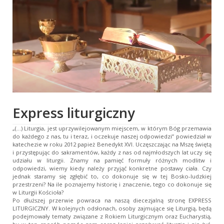
Express liturgiczny
„(…) Liturgia, jest uprzywilejowanym miejscem, w którym Bóg przemawia
do każdego z nas, tu i teraz, i oczekuje naszej odpowiedzi” powiedział w
katechezie w roku 2012 papież Benedykt XVI. Uczęszczając na Mszę świętą
i przystępując do sakramentów, każdy z nas od najmłodszych lat uczy się
udziału w liturgii. Znamy na pamięć formuły różnych modlitw i
odpowiedzi, wiemy kiedy należy przyjąć konkretne postawy ciała. Czy
jednak staramy się zgłębić to, co dokonuje się w tej Bosko-ludzkiej
przestrzeni? Na ile poznajemy historię i znaczenie, tego co dokonuje się
w Liturgii Kościoła?
Po dłuższej przerwie powraca na naszą diecezjalną stronę EXPRESS
LITURGICZNY. W kolejnych odsłonach, osoby zajmujące się Liturgią, będą
podejmowały tematy związane z Rokiem Liturgicznym oraz Eucharystią,