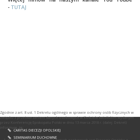
-
TUTAJ
Zgodnie z art. 8 ust. 1 Dekretu ogólnego w sprawie ochrony osób fizycznych w
związku z przetwarzaniem danych osobowych w Kościele katolickim wydanym
przez Konferencję Episkopatu Polski w dniu 13 marca 2018 r. (dalej: Dekret)
informuję, że:
CARITAS DIECEZJI OPOLSKIEJ
SEMINIARIUM DUCHOWNE
Administratorem Pani/Pana danych osobowych jest Diecezja Opolska z