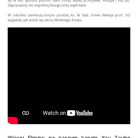
by w ten sposób pomóc nam coraz lepiej przeżywać liturgię i nią żyć.
Zapraszamy do wspólnej liturgicznej wędrówki.
W odcinku zamieszczonym poniżej ks. dr hab. Erwin Mateja prof. UO
wyjaśnia, jak dzieli się okres Wielkiego Postu.
Więcej filmów na naszym kanale You Toube