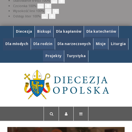
Skalowanie treści
100
%
Czcionka
100
%
Wysokość linii
100
%
Odstęp liter
100
%
Diecezja
Biskupi
Dla kapłanów
Dla katechetów
Dla młodych
Dla rodzin
Dla narzeczonych
Misje
Liturgia
Projekty
Turystyka