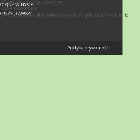
a/Panią skutecznego sprzeciwu;
CYJNY W NYSIE
godnie z Dekretem;
IEŻY „ŁAWKA”
15 Warszawa, e-mail:
kiod@episkopat.pl
), gdy uzna Pani/Pan, iż
Polityka prywatności