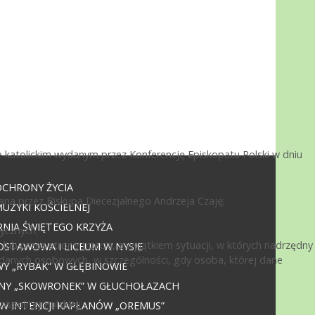
 katolickim wydanym przez Konferencję Episkopatu Polski w dniu
OCHRONY ŻYCIA
ana przez Biskupa Diecezjalnego Andrzeja Czaję;
UZYKI KOŚCIELNEJ
NIA ŚWIĘTEGO KRZYŻA
ycznych;
ub przez stronę trzecią, z wyjątkiem sytuacji, w których nadrzędny
DSTAWOWA I LICEUM W NYSIE
 danych osobowych, w szczególności, gdy osoba, której dane
 „RYBAK” W GŁĘBINOWIE
JNY „SKOWRONEK” W GŁUCHOŁAZACH
politej Polskiej;
 W INTENCJI KAPŁANÓW „OREMUS”