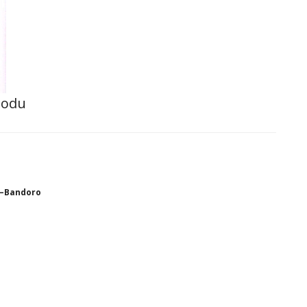
hodu
a–Bandoro