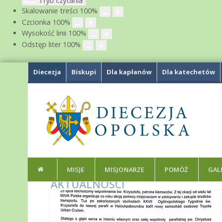
Tryb czytania
Skalowanie treści
100
%
Czcionka
100
%
Wysokość linii
100
%
Odstęp liter
100
%
Diecezja
Biskupi
Dla kapłanów
Dla katechetów
MISJE
MISJONARZE
POMÓŻ
GAL
AKTUALNOŚCI