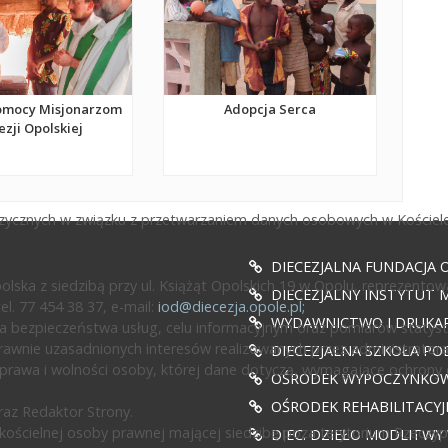
omocy Misjonarzom
Adopcja Serca
ezji Opolskiej
fizycznych w związku z przetwarzaniem danych osobowych w Kościele
DIECEZJALNA FUNDACJA 
ska z siedzibą przy ul. Książąt Opolskich 19 w Opolu, reprezentow
DIECEZJALNY INSTYTUT M
l. 77 454 38 37, e-mail:
iod@diecezja.opole.pl
;
WYDAWNICTWO I DRUKAR
 bezpieczeństwa usług, celu informacyjnym oraz pomiarów statyst
awnie uzasadnionych interesów realizowanych przez administratora l
DIECEZJALNA SZKOŁA PO
prawa i wolności osoby, której dane dotyczą, wymagające ochrony
OŚRODEK WYPOCZYNKOWY
OŚRODEK REHABILITACY
az Redaktor Strony.
ścielnej osoby prawnej mającej siedzibę poza terytorium Rzeczypos
DIEC. DZIEŁO MODLITWY