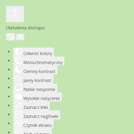
Ułatwienia dostępu
Odwróć kolory
Monochromatyczny
Ciemny kontrast
Jasny kontrast
Niskie nasycenie
Wysokie nasycenie
Zaznacz linki
Zaznacz nagłówki
Czytnik ekranu