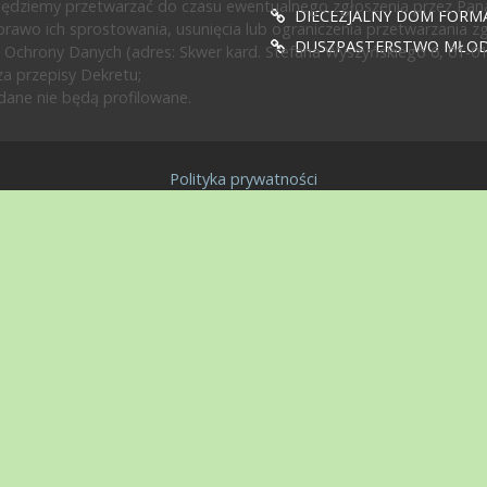
będziemy przetwarzać do czasu ewentualnego zgłoszenia przez Pan
DIECEZJALNY DOM FORMA
rawo ich sprostowania, usunięcia lub ograniczenia przetwarzania z
DUSZPASTERSTWO MŁODZ
 Ochrony Danych (adres: Skwer kard. Stefana Wyszyńskiego 6, 01-0
a przepisy Dekretu;
ane nie będą profilowane.
Polityka prywatności