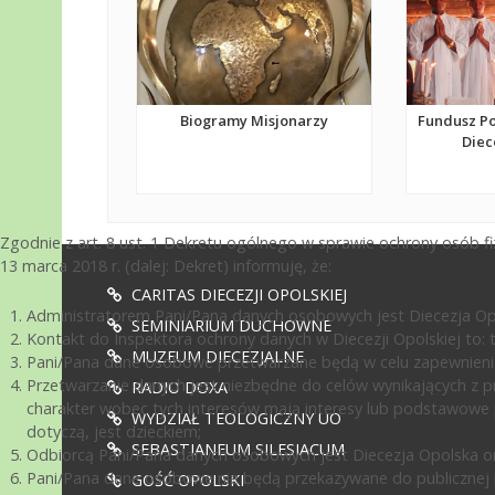
Biogramy Misjonarzy
Fundusz P
Diec
Zgodnie z art. 8 ust. 1 Dekretu ogólnego w sprawie ochrony osób 
13 marca 2018 r. (dalej: Dekret) informuję, że:
CARITAS DIECEZJI OPOLSKIEJ
Administratorem Pani/Pana danych osobowych jest Diecezja Opol
SEMINIARIUM DUCHOWNE
Kontakt do Inspektora ochrony danych w Diecezji Opolskiej to: te
MUZEUM DIECEZJALNE
Pani/Pana dane osobowe przetwarzane będą w celu zapewnienia
Przetwarzanie danych jest niezbędne do celów wynikających z pr
RADIO DOXA
charakter wobec tych interesów mają interesy lub podstawowe 
WYDZIAŁ TEOLOGICZNY UO
dotyczą, jest dzieckiem;
SEBASTIANEUM SILESIACUM
Odbiorcą Pani/Pana danych osobowych jest Diecezja Opolska or
Pani/Pana dane osobowe nie będą przekazywane do publicznej ko
GOŚĆ OPOLSKI