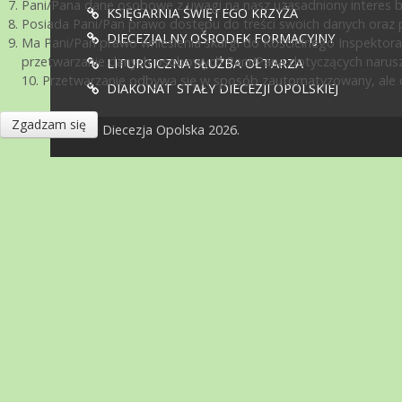
Pani/Pana dane osobowe z uwagi na nasz uzasadniony interes 
KSIĘGARNIA ŚWIĘTEGO KRZYŻA
Posiada Pani/Pan prawo dostępu do treści swoich danych oraz p
DIECEZJALNY OŚRODEK FORMACYJNY
Ma Pani/Pan prawo wniesienia skargi do Kościelnego Inspektora
przetwarzanie danych osobowych Pani/Pana dotyczących narusz
LITURGICZNA SŁUŻBA OŁTARZA
10. Przetwarzanie odbywa się w sposób zautomatyzowany, ale d
DIAKONAT STAŁY DIECEZJI OPOLSKIEJ
Zgadzam się
© Diecezja Opolska 2026.