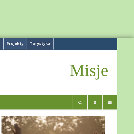
a
Projekty
Turystyka
Misje