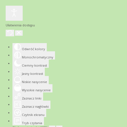
Ułatwienia dostępu
Odwróć kolory
Monochromatyczny
Ciemny kontrast
Jasny kontrast
Niskie nasycenie
Wysokie nasycenie
Zaznacz linki
Zaznacz nagłówki
Czytnik ekranu
Tryb czytania