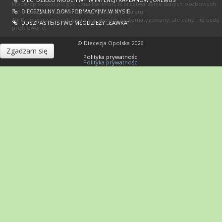
kiod@episkopat.pl
), gdy uzna Pani/Pan, iż przetwarzanie danych osobowych
DIECEZJALNY DOM FORMACYJNY W NYSIE
Pani/Pana dotyczących narusza przepisy Dekretu;
10. Przetwarzanie odbywa się w sposób zautomatyzowany, ale dane nie będą
DUSZPASTERSTWO MŁODZIEŻY „ŁAWKA”
profilowane.
© Diecezja Opolska 2026.
Zgadzam się
Polityka prywatności
Polityka prywatności