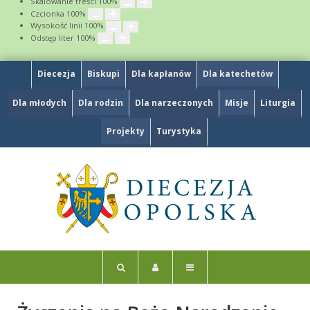
Skalowanie treści
100
%
Czcionka
100
%
Wysokość linii
100
%
Odstęp liter
100
%
Diecezja
Biskupi
Dla kapłanów
Dla katechetów
Dla młodych
Dla rodzin
Dla narzeczonych
Misje
Liturgia
Projekty
Turystyka