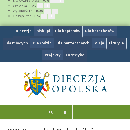
Skalowanie treści
100
%
Czcionka
100
%
Wysokość linii
100
%
Odstęp liter
100
%
Diecezja
Biskupi
Dla kapłanów
Dla katechetów
Dla młodych
Dla rodzin
Dla narzeczonych
Misje
Liturgia
Projekty
Turystyka