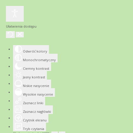
Ułatwienia dostępu
Odwróć kolory
Monochromatyczny
Ciemny kontrast
Jasny kontrast
Niskie nasycenie
Wysokie nasycenie
Zaznacz linki
Zaznacz nagłówki
Czytnik ekranu
Tryb czytania