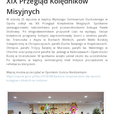
XIX Przegląd Kolędników
Misyjnych
W sobotę 25 stycznia w kaplicy Wyższego Seminarium Duchownego w
Opolu odbył się XIX Przegląd Kolędników Misyjnych. Spotkanie
zainaugurowało nabożeństwo pod przewodnictwem biskupa Pawła
Stobrawy. Po błogosławieństwie przyszedł czas na występy. Swoje
kolędnicze programy kolejno zaprezentowały dzieci z siedmiu parafii:
św. Franciszka z Asyżu w Borkach Wielkich, parafii Matki Boskiej
Szkaplerznej w Chrząszczycach, parafii Ducha Świętego w Krapkowicach-
Otmęcie, parafii Trójcy Świętej w Murowie, parafii św. Walentego w
Chechle oraz połączone parafie św. Jadwigi w Radoszawach i Opatrzności
Bożej w Ucieszkowie. W spotkaniu wzięło udział około stu uczestników.
Po spotkaniu w kaplicy seminaryjnej miał miejsce poczęstunek w
refektarzu kleryckim.
Więcej można przeczytać w Opolskim Gościu Niedzielnym:
https://opole.gosc.pl/doc/9126188.Badzcie-misjonarzami-dla-swoich-
kolegow-i-bliskich-w-rodzinie