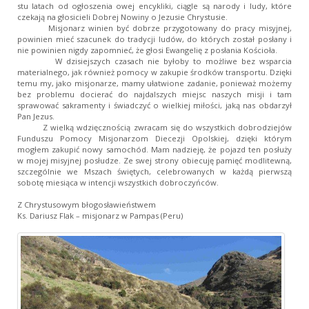
stu latach od ogłoszenia owej encykliki, ciągle są narody i ludy, które
czekają na głosicieli Dobrej Nowiny o Jezusie Chrystusie.
Misjonarz winien być dobrze przygotowany do pracy misyjnej,
powinien mieć szacunek do tradycji ludów, do których został posłany i
nie powinien nigdy zapomnieć, że głosi Ewangelię z posłania Kościoła.
W dzisiejszych czasach nie byłoby to możliwe bez wsparcia
materialnego, jak również pomocy w zakupie środków transportu. Dzięki
temu my, jako misjonarze, mamy ułatwione zadanie, ponieważ możemy
bez problemu docierać do najdalszych miejsc naszych misji i tam
sprawować sakramenty i świadczyć o wielkiej miłości, jaką nas obdarzył
Pan Jezus.
Z wielką wdzięcznością zwracam się do wszystkich dobrodziejów
Funduszu Pomocy Misjonarzom Diecezji Opolskiej, dzięki którym
mogłem zakupić nowy samochód. Mam nadzieję, że pojazd ten posłuży
w mojej misyjnej posłudze. Ze swej strony obiecuję pamięć modlitewną,
szczególnie we Mszach świętych, celebrowanych w każdą pierwszą
sobotę miesiąca w intencji wszystkich dobroczyńców.
Z Chrystusowym błogosławieństwem
Ks. Dariusz Flak – misjonarz w Pampas (Peru)