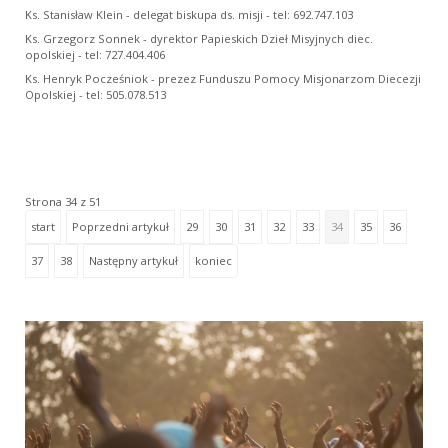
Ks. Stanisław Klein - delegat biskupa ds. misji - tel: 692.747.103
Ks. Grzegorz Sonnek - dyrektor Papieskich Dzieł Misyjnych diec.
opolskiej - tel: 727.404.406
Ks. Henryk Pocześniok - prezez Funduszu Pomocy Misjonarzom Diecezji
Opolskiej - tel: 505.078.513
Strona 34 z 51
start
Poprzedni artykuł
29
30
31
32
33
34
35
36
37
38
Następny artykuł
koniec