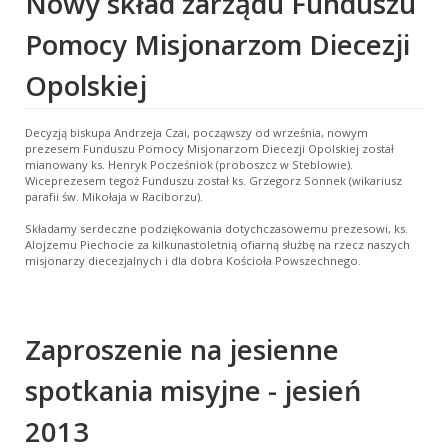
Nowy skład zarządu Funduszu
Pomocy Misjonarzom Diecezji
Opolskiej
Decyzją biskupa Andrzeja Czai, począwszy od września, nowym
prezesem Funduszu Pomocy Misjonarzom Diecezji Opolskiej został
mianowany ks. Henryk Pocześniok (proboszcz w Steblowie).
Wiceprezesem tegoż Funduszu został ks. Grzegorz Sonnek (wikariusz
parafii św. Mikołaja w Raciborzu).
Składamy serdeczne podziękowania dotychczasowemu prezesowi, ks.
Alojzemu Piechocie za kilkunastoletnią ofiarną służbę na rzecz naszych
misjonarzy diecezjalnych i dla dobra Kościoła Powszechnego.
Zaproszenie na jesienne
spotkania misyjne - jesień
2013