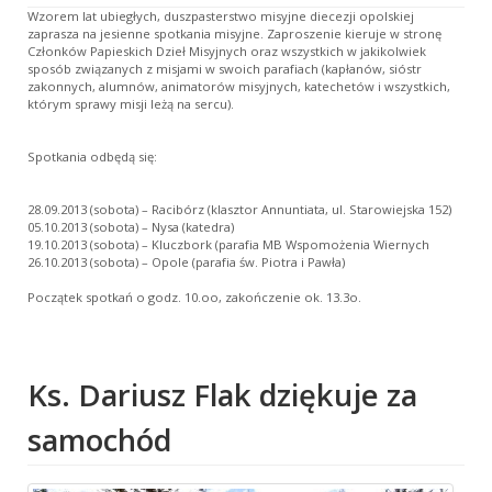
Wzorem lat ubiegłych, duszpasterstwo misyjne diecezji opolskiej
zaprasza na jesienne spotkania misyjne. Zaproszenie kieruje w stronę
Członków Papieskich Dzieł Misyjnych oraz wszystkich w jakikolwiek
sposób związanych z misjami w swoich parafiach (kapłanów, sióstr
zakonnych, alumnów, animatorów misyjnych, katechetów i wszystkich,
którym sprawy misji leżą na sercu).
Spotkania odbędą się:
28.09.2013 (sobota) – Racibórz (klasztor Annuntiata, ul. Starowiejska 152)
05.10.2013 (sobota) – Nysa (katedra)
19.10.2013 (sobota) – Kluczbork (parafia MB Wspomożenia Wiernych
26.10.2013 (sobota) – Opole (parafia św. Piotra i Pawła)
Początek spotkań o godz. 10.oo, zakończenie ok. 13.3o.
Ks. Dariusz Flak dziękuje za
samochód