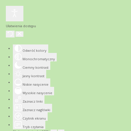
Ułatwienia dostępu
Odwróć kolory
Monochromatyczny
Ciemny kontrast
Jasny kontrast
Niskie nasycenie
Wysokie nasycenie
Zaznacz linki
Zaznacz nagłówki
Czytnik ekranu
Tryb czytania