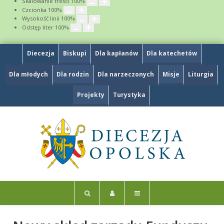
Skalowanie treści
100
%
Czcionka
100
%
Wysokość linii
100
%
Odstęp liter
100
%
Diecezja
Biskupi
Dla kapłanów
Dla katechetów
Dla młodych
Dla rodzin
Dla narzeczonych
Misje
Liturgia
Projekty
Turystyka