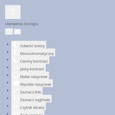
Ułatwienia dostępu
Odwróć kolory
Monochromatyczny
Ciemny kontrast
Jasny kontrast
Niskie nasycenie
Wysokie nasycenie
Zaznacz linki
Zaznacz nagłówki
Czytnik ekranu