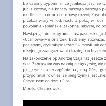
Bp Czaja przypomniał, że jubileusz jest nie t
jubileuszowa, nie kończy naszego dalszego pie
modlić się „o dobro i duchowy rozwój Kościoła 
przekaz wiary w rodzinach, o pokój w rodzin
powołania kapłańskie, zakonne, misyjne, do po
Nawiązując do programu duszpasterskiego Ko
«Uczniowie-Misjonarze». Będziemy rozważać
posłanymi, czyli misjonarzami” – mówił. Jak d
misyjnego zaangażowania każdego ochrzczon
Na zakończenie bp Andrzej Czaja raz jeszcze za
czas. Zapraszam was na całą pielgrzymkę, al
pielgrzymki, a szczególnie na Jasną Górę, g
przypomniał również, że pielgrzymka jest „ni
Chrystusem do domu Ojca.
Monika Chrzanowska