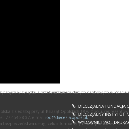
fizycznych w związku z przetwarzaniem danych osobowych w Kościele
DIECEZJALNA FUNDACJA 
ska z siedzibą przy ul. Książąt Opolskich 19 w Opolu, reprezentow
DIECEZJALNY INSTYTUT M
l. 77 454 38 37, e-mail:
iod@diecezja.opole.pl
;
WYDAWNICTWO I DRUKAR
 bezpieczeństwa usług, celu informacyjnym oraz pomiarów statyst