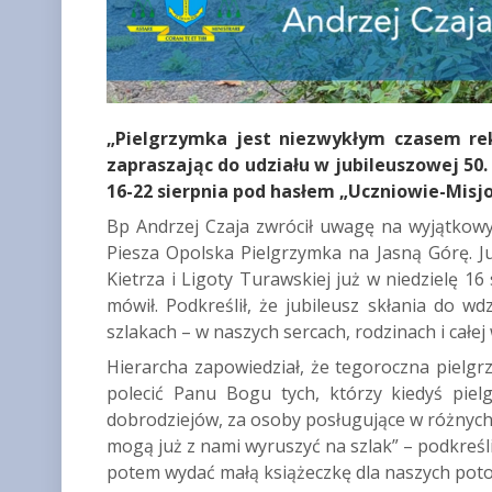
„Pielgrzymka jest niezwykłym czasem rek
zapraszając do udziału w jubileuszowej 50.
16-22 sierpnia pod hasłem „Uczniowie-Misj
Bp Andrzej Czaja zwrócił uwagę na wyjątkowy
Piesza Opolska Pielgrzymka na Jasną Górę. J
Kietrza i Ligoty Turawskiej już w niedzielę 16
mówił. Podkreślił, że jubileusz skłania do wd
szlakach – w naszych sercach, rodzinach i całej 
Hierarcha zapowiedział, że tegoroczna pielgr
polecić Panu Bogu tych, którzy kiedyś pielg
dobrodziejów, za osoby posługujące w różnych
mogą już z nami wyruszyć na szlak” – podkreśli
potem wydać małą książeczkę dla naszych poto