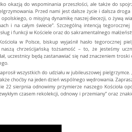
ylko okazją do wspominania przeszłości, ale także do spoj
lgrzymowania. Przed nami jest dalsze życie i dalsza droga 
opolskiego, o misyjną dynamikę naszej diecezji, o żywą wiar
ach i na całym świecie”. Szczególną intencją tegoroczne
sług i funkcji w Kościele oraz do sakramentalnego małżeńst
ścioła w Polsce, biskup wyjaśnił hasło tegorocznej pi
 naszą chrześcijańską tożsamość – to, że jesteśmy uczn
odał, uczestnicy będą zastanawiać się nad znaczeniem tros
ego.
prosił wszystkich do udziału w jubileuszowej pielgrzymce. „
e także choćby na jeden dzień wspólnego wędrowania. Zapr
dzie 22 sierpnia odnowimy przymierze naszego Kościoła opo
ezwykłym czasem rekolekcji, odnowy i przemiany” oraz znaki