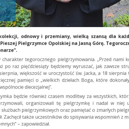
olekcji, odnowy i przemiany, wielką szansą dla każd
 Pieszej Pielgrzymce Opolskiej na Jasną Górę. Tegoroc
onarze”.
 charakter tegorocznego pielgrzymowania. „Przed nami k
uż po raz pięćdziesiąty będziemy wyruszać, jak zawsze str
 sierpnia, większość w uroczystość św. Jacka, a 18 sierpnia
zięcznej pamięci o „wielkich dziełach Boga, które dokonały
wspólnocie diecezjalnej”.
zymka będzie również czasem modlitwy za wszystkich, którz
rzymowali, organizowali tę pielgrzymkę i nadal w niej 
 służbach pielgrzymkowych oraz pamiętać o zmarłych pielgr
ł. Zachęcił także uczestników do spisywania wspomnień z mini
mnych” – zapowiedział.