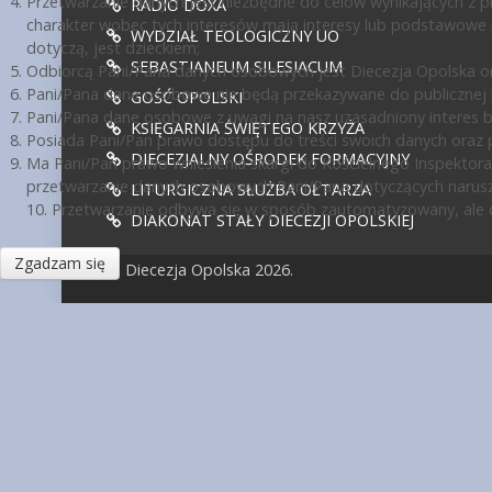
Przetwarzanie danych jest niezbędne do celów wynikających z pr
RADIO DOXA
charakter wobec tych interesów mają interesy lub podstawowe 
WYDZIAŁ TEOLOGICZNY UO
dotyczą, jest dzieckiem;
SEBASTIANEUM SILESIACUM
Odbiorcą Pani/Pana danych osobowych jest Diecezja Opolska or
Pani/Pana dane osobowe nie będą przekazywane do publicznej ko
GOŚĆ OPOLSKI
Pani/Pana dane osobowe z uwagi na nasz uzasadniony interes 
KSIĘGARNIA ŚWIĘTEGO KRZYŻA
Posiada Pani/Pan prawo dostępu do treści swoich danych oraz p
DIECEZJALNY OŚRODEK FORMACYJNY
Ma Pani/Pan prawo wniesienia skargi do Kościelnego Inspektora
przetwarzanie danych osobowych Pani/Pana dotyczących narusz
LITURGICZNA SŁUŻBA OŁTARZA
10. Przetwarzanie odbywa się w sposób zautomatyzowany, ale d
DIAKONAT STAŁY DIECEZJI OPOLSKIEJ
Zgadzam się
© Diecezja Opolska 2026.