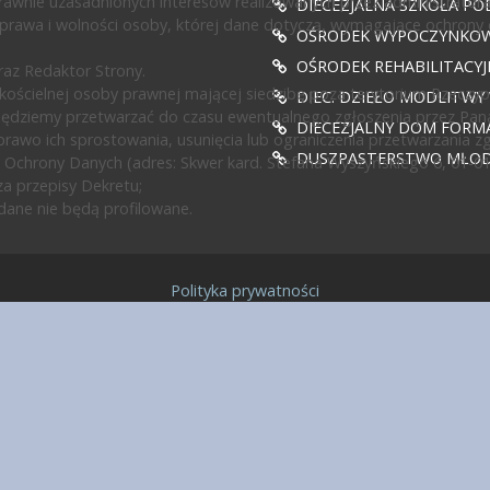
awnie uzasadnionych interesów realizowanych przez administratora l
DIECEZJALNA SZKOŁA PO
prawa i wolności osoby, której dane dotyczą, wymagające ochrony
OŚRODEK WYPOCZYNKOWY
OŚRODEK REHABILITACY
az Redaktor Strony.
ścielnej osoby prawnej mającej siedzibę poza terytorium Rzeczypos
DIEC. DZIEŁO MODLITWY
będziemy przetwarzać do czasu ewentualnego zgłoszenia przez Pan
DIECEZJALNY DOM FORMA
rawo ich sprostowania, usunięcia lub ograniczenia przetwarzania z
DUSZPASTERSTWO MŁODZ
 Ochrony Danych (adres: Skwer kard. Stefana Wyszyńskiego 6, 01-0
a przepisy Dekretu;
ane nie będą profilowane.
Polityka prywatności