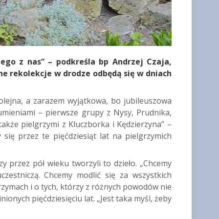
ego z nas” – podkreśla bp Andrzej Czaja,
zne rekolekcje w drodze odbędą się w dniach
olejna, a zarazem wyjątkowa, bo jubileuszowa
umieniami – pierwsze grupy z Nysy, Prudnika,
 także pielgrzymi z Kluczborka i Kędzierzyna” –
 się przez te pięćdziesiąt lat na pielgrzymich
y przez pół wieku tworzyli to dzieło. „Chcemy
uczestniczą. Chcemy modlić się za wszystkich
zymach i o tych, którzy z różnych powodów nie
onych pięćdziesięciu lat. „Jest taka myśl, żeby