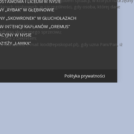
ub przez stronę trzecią, z wyjątkiem sytuacji, w których nadrzędny
DSTAWOWA I LICEUM W NYSIE
 danych osobowych, w szczególności, gdy osoba, której dane
 „RYBAK” W GŁĘBINOWIE
JNY „SKOWRONEK” W GŁUCHOŁAZACH
politej Polskiej;
 W INTENCJI KAPŁANÓW „OREMUS”
a/Panią skutecznego sprzeciwu;
CYJNY W NYSIE
godnie z Dekretem;
IEŻY „ŁAWKA”
15 Warszawa, e-mail:
kiod@episkopat.pl
), gdy uzna Pani/Pan, iż
Polityka prywatności