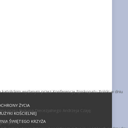
 katolickim wydanym przez Konferencję Episkopatu Polski w dniu
OCHRONY ŻYCIA
ana przez Biskupa Diecezjalnego Andrzeja Czaję;
UZYKI KOŚCIELNEJ
NIA ŚWIĘTEGO KRZYŻA
ycznych;