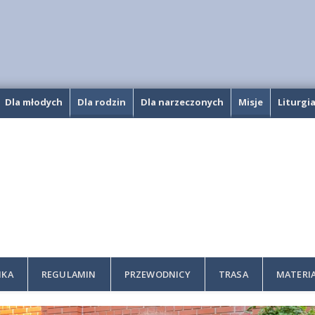
Dla młodych
Dla rodzin
Dla narzeczonych
Misje
Liturgi
IKA
REGULAMIN
PRZEWODNICY
TRASA
MATERI