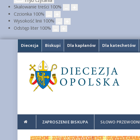
Tryb czytania
Skalowanie treści
100
%
Czcionka
100
%
Wysokość linii
100
%
Odstęp liter
100
%
Diecezja
Biskupi
Dla kapłanów
Dla katechetów
ZAPROSZENIE BISKUPA
SŁOWO PRZEWODN