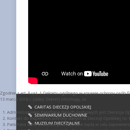
Zgodnie z art. 8 ust. 1 Dekretu ogólnego w sprawie ochrony osób 
13 marca 2018 r. (dalej: Dekret) informuję, że:
CARITAS DIECEZJI OPOLSKIEJ
Administratorem Pani/Pana danych osobowych jest Diecezja Opol
SEMINIARIUM DUCHOWNE
Kontakt do Inspektora ochrony danych w Diecezji Opolskiej to: te
MUZEUM DIECEZJALNE
Pani/Pana dane osobowe przetwarzane będą w celu zapewnienia