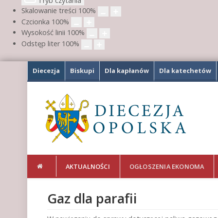
Tryb czytania
Skalowanie treści
100
%
Czcionka
100
%
Wysokość linii
100
%
Odstęp liter
100
%
Diecezja
Biskupi
Dla kapłanów
Dla katechetów
AKTUALNOŚCI
OGŁOSZENIA EKONOMA
Gaz dla parafii