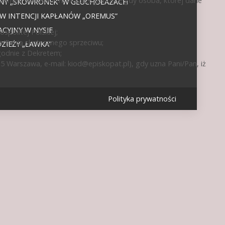
 danych osobowych, w szczególności, gdy osoba, której dane
JNY „SKOWRONEK” W GŁUCHOŁAZACH
 W INTENCJI KAPŁANÓW „OREMUS”
CYJNY W NYSIE
politej Polskiej;
a/Panią skutecznego sprzeciwu;
IEŻY „ŁAWKA”
godnie z Dekretem;
15 Warszawa, e-mail:
kiod@episkopat.pl
), gdy uzna Pani/Pan, iż
Polityka prywatności