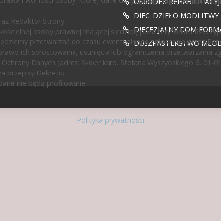
prawa i wolności osoby, której dane dotyczą, wymagające ochrony
OŚRODEK REHABILITACY
DIEC. DZIEŁO MODLITWY
az Redaktor Strony.
DIECEZJALNY DOM FORMA
ścielnej osoby prawnej mającej siedzibę poza terytorium Rzeczypos
będziemy przetwarzać do czasu ewentualnego zgłoszenia przez Pan
DUSZPASTERSTWO MŁODZ
rawo ich sprostowania, usunięcia lub ograniczenia przetwarzania z
 Ochrony Danych (adres: Skwer kard. Stefana Wyszyńskiego 6, 01-0
a przepisy Dekretu;
ane nie będą profilowane.
Polityka prywatności