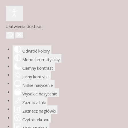
Ułatwienia dostępu
Odwróć kolory
Monochromatyczny
Ciemny kontrast
Jasny kontrast
Niskie nasycenie
Wysokie nasycenie
Zaznacz linki
Zaznacz nagłówki
Czytnik ekranu