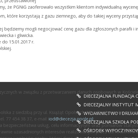
o, przedstawionej
emy, że PGNiG zaoferowało wszystkim klientom indywidualną wycenę
m, które korzystają z gazu ziemnego, aby do takiej wyceny przystą
ej będziemy mogli negocjować cenę gazu dla zgłoszonych parafii i inst
iecka i gliwicka.
 do 15.01.2017 r.
skiej.
fizycznych w związku z przetwarzaniem danych osobowych w Kościele
DIECEZJALNA FUNDACJA 
DIECEZJALNY INSTYTUT M
ska z siedzibą przy ul. Książąt Opolskich 19 w Opolu, reprezentow
WYDAWNICTWO I DRUKAR
l. 77 454 38 37, e-mail:
iod@diecezja.opole.pl
;
DIECEZJALNA SZKOŁA PO
 bezpieczeństwa usług, celu informacyjnym oraz pomiarów statyst
OŚRODEK WYPOCZYNKOWY
awnie uzasadnionych interesów realizowanych przez administratora l