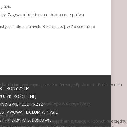
 gazu.
piły. Zagwarantuje to nam dobrą cenę paliwa
ytucji diecezjalnych. Kilka diecezji w Polsce już to
 katolickim wydanym przez Konferencję Episkopatu Polski w dniu
OCHRONY ŻYCIA
UZYKI KOŚCIELNEJ
ana przez Biskupa Diecezjalnego Andrzeja Czaję;
NIA ŚWIĘTEGO KRZYŻA
DSTAWOWA I LICEUM W NYSIE
ycznych;
 „RYBAK” W GŁĘBINOWIE
ub przez stronę trzecią, z wyjątkiem sytuacji, w których nadrzędny