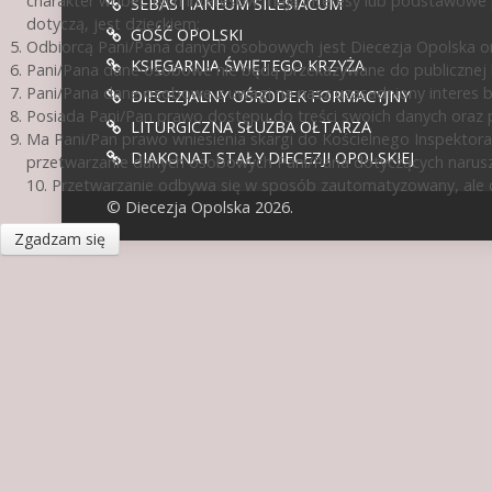
charakter wobec tych interesów mają interesy lub podstawowe 
SEBASTIANEUM SILESIACUM
dotyczą, jest dzieckiem;
GOŚĆ OPOLSKI
Odbiorcą Pani/Pana danych osobowych jest Diecezja Opolska or
KSIĘGARNIA ŚWIĘTEGO KRZYŻA
Pani/Pana dane osobowe nie będą przekazywane do publicznej ko
Pani/Pana dane osobowe z uwagi na nasz uzasadniony interes 
DIECEZJALNY OŚRODEK FORMACYJNY
Posiada Pani/Pan prawo dostępu do treści swoich danych oraz p
LITURGICZNA SŁUŻBA OŁTARZA
Ma Pani/Pan prawo wniesienia skargi do Kościelnego Inspektora
DIAKONAT STAŁY DIECEZJI OPOLSKIEJ
przetwarzanie danych osobowych Pani/Pana dotyczących narusz
10. Przetwarzanie odbywa się w sposób zautomatyzowany, ale d
© Diecezja Opolska 2026.
Zgadzam się