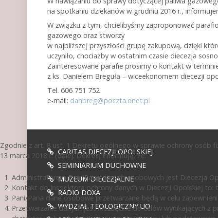
W nawiązaniu do sprawy dotyczącej paliwa gazoweg
na spotkaniu dziekanów w grudniu 2016 r., informuj
W związku z tym, chcielibyśmy zaproponować parafio
gazowego oraz stworzy
w najbliższej przyszłości grupę zakupową, dzięki któr
uczyniło, chociażby w ostatnim czasie diecezja sosnow
Zainteresowane parafie prosimy o kontakt w terminie
z ks. Danielem Bregułą – wiceekonomem diecezji opol
Tel. 606 751 752
e-mail:
danbreg@poczta.onet.pl
Zgodnie z art. 8 ust. 1 Dekretu ogólnego w sprawie ochrony osób 
CARITAS DIECEZJI OPOLSKIEJ
13 marca 2018 r. (dalej: Dekret) informuję, że:
SEMINIARIUM DUCHOWNE
Administratorem Pani/Pana danych osobowych jest Diecezja Opol
MUZEUM DIECEZJALNE
Kontakt do Inspektora ochrony danych w Diecezji Opolskiej to: te
RADIO DOXA
Pani/Pana dane osobowe przetwarzane będą w celu zapewnienia
WYDZIAŁ TEOLOGICZNY UO
Przetwarzanie danych jest niezbędne do celów wynikających z pr