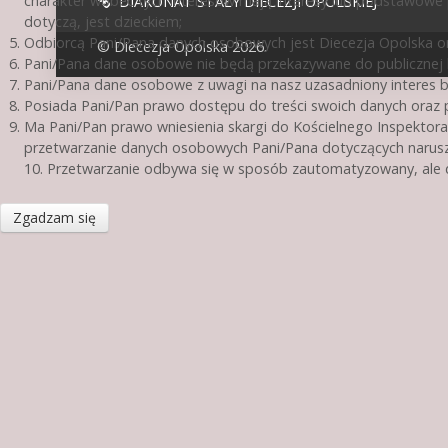
charakter wobec tych interesów mają interesy lub podstawowe 
DIAKONAT STAŁY DIECEZJI OPOLSKIEJ
dotyczą, jest dzieckiem;
Odbiorcą Pani/Pana danych osobowych jest Diecezja Opolska or
© Diecezja Opolska 2026.
Pani/Pana dane osobowe nie będą przekazywane do publicznej ko
Pani/Pana dane osobowe z uwagi na nasz uzasadniony interes 
Posiada Pani/Pan prawo dostępu do treści swoich danych oraz p
Ma Pani/Pan prawo wniesienia skargi do Kościelnego Inspektora
przetwarzanie danych osobowych Pani/Pana dotyczących narusz
10. Przetwarzanie odbywa się w sposób zautomatyzowany, ale d
Zgadzam się