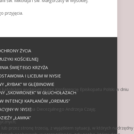
fii św. Mikołaja i św. Małgorzaty w Wysokiej.
o przyjęcia.
OCHRONY ŻYCIA
UZYKI KOŚCIELNEJ
NIA ŚWIĘTEGO KRZYŻA
DSTAWOWA I LICEUM W NYSIE
 „RYBAK” W GŁĘBINOWIE
 katolickim wydanym przez Konferencję Episkopatu Polski w dniu
JNY „SKOWRONEK” W GŁUCHOŁAZACH
 W INTENCJI KAPŁANÓW „OREMUS”
ana przez Biskupa Diecezjalnego Andrzeja Czaję;
CYJNY W NYSIE
IEŻY „ŁAWKA”
ycznych;
ub przez stronę trzecią, z wyjątkiem sytuacji, w których nadrzędny