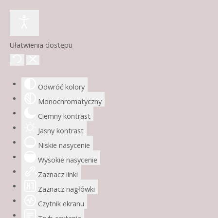
Ułatwienia dostępu
Odwróć kolory
Monochromatyczny
Ciemny kontrast
Jasny kontrast
Niskie nasycenie
Wysokie nasycenie
Zaznacz linki
Zaznacz nagłówki
Czytnik ekranu