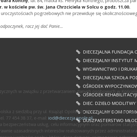
arbara Kontny
, lat 84, matka ks. Henryka Kontnego, proboszcza para
. w kościele pw. św. Jana Chrzciciela w Solcu o godz. 11.00.
uroczystościach pogrzebowych nie przewiduje się okolicznościoweg
odpoczynek, racz jej dać Panie…
DIECEZJALNA FUNDACJA 
DIECEZJALNY INSTYTUT M
WYDAWNICTWO I DRUKAR
DIECEZJALNA SZKOŁA PO
OŚRODEK WYPOCZYNKOWY
fizycznych w związku z przetwarzaniem danych osobowych w Kościele
OŚRODEK REHABILITACY
DIEC. DZIEŁO MODLITWY
ska z siedzibą przy ul. Książąt Opolskich 19 w Opolu, reprezentow
DIECEZJALNY DOM FORMA
l. 77 454 38 37, e-mail:
iod@diecezja.opole.pl
;
DUSZPASTERSTWO MŁODZ
 bezpieczeństwa usług, celu informacyjnym oraz pomiarów statyst
awnie uzasadnionych interesów realizowanych przez administratora l