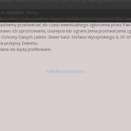
prawa i wolności osoby, której dane dotyczą, wymagające ochrony
az Redaktor Strony.
ścielnej osoby prawnej mającej siedzibę poza terytorium Rzeczypos
będziemy przetwarzać do czasu ewentualnego zgłoszenia przez Pan
rawo ich sprostowania, usunięcia lub ograniczenia przetwarzania z
 Ochrony Danych (adres: Skwer kard. Stefana Wyszyńskiego 6, 01-0
a przepisy Dekretu;
ane nie będą profilowane.
Polityka prywatności