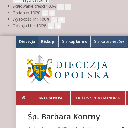
Tryb czytania
Skalowanie treści
100
%
Czcionka
100
%
Wysokość linii
100
%
Odstęp liter
100
%
Diecezja
Biskupi
Dla kapłanów
Dla katechetów
AKTUALNOŚCI
OGŁOSZENIA EKONOMA
Śp. Barbara Kontny