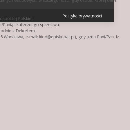
 danych osobowych, w szczególności, gdy osoba, której dane
Polityka prywatności
politej Polskiej;
a/Panią skutecznego sprzeciwu;
godnie z Dekretem;
15 Warszawa, e-mail:
kiod@episkopat.pl
), gdy uzna Pani/Pan, iż