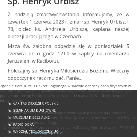
Śp. Henryk Urbisz
Z nadzieją zmartwychwstania informujemy, że w
czwartek 1 czerwca 2023 r. zmarł śp. Henryk Urbisz, l.
78, ojciec ks. Andrzeja Urbisza, kapłana naszej
diecezji pracującego w Czechach.
Msza św. żałobna odbędzie się w poniedziałek 5
czerwca br. o godz. 12.00 w kaplicy na cmentarzu
Jeruzalem w Raciborzu.
Polecajmy śp. Henryka Miłosierdziu Bożemu: Wieczny
odpoczynek racz mu dać, Panie…
Zgodnie z art. 8 ust. 1 Dekretu ogólnego w sprawie ochrony osób fizycznych w
związku z przetwarzaniem danych osobowych w Kościele katolickim wydanym
przez Konferencję Episkopatu Polski w dniu 13 marca 2018 r. (dalej: Dekret)
informuję, że:
CARITAS DIECEZJI OPOLSKIEJ
SEMINIARIUM DUCHOWNE
Administratorem Pani/Pana danych osobowych jest Diecezja Opolska z
MUZEUM DIECEZJALNE
siedzibą przy ul. Książąt Opolskich 19 w Opolu, reprezentowana przez Biskupa
Diecezjalnego Andrzeja Czaję;
RADIO DOXA
Kontakt do Inspektora ochrony danych w Diecezji Opolskiej to: tel. 77 454 38
WYDZIAŁ TEOLOGICZNY UO
37, e-mail:
iod@diecezja.opole.pl
;