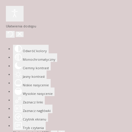
Ułatwienia dostępu
Odwróć kolory
Monochromatyczny
Ciemny kontrast
Jasny kontrast
Niskie nasycenie
Wysokie nasycenie
Zaznacz linki
Zaznacz nagłówki
Czytnik ekranu
Tryb czytania