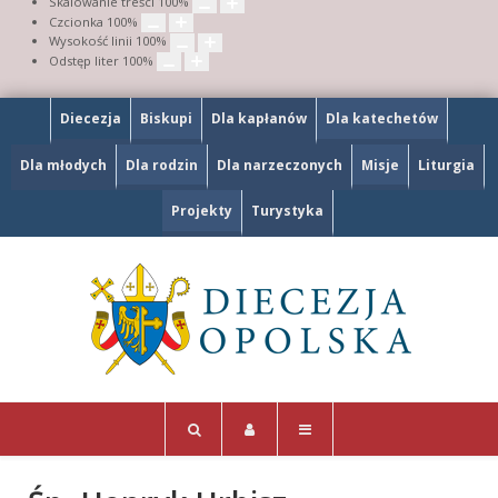
Skalowanie treści
100
%
Czcionka
100
%
Wysokość linii
100
%
Odstęp liter
100
%
Diecezja
Biskupi
Dla kapłanów
Dla katechetów
Dla młodych
Dla rodzin
Dla narzeczonych
Misje
Liturgia
Projekty
Turystyka