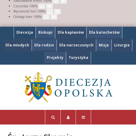
Skalowanie treści
100
%
Czcionka
100
%
Wysokość linii
100
%
Odstęp liter
100
%
Diecezja
Biskupi
Dla kapłanów
Dla katechetów
Dla młodych
Dla rodzin
Dla narzeczonych
Misje
Liturgia
Projekty
Turystyka