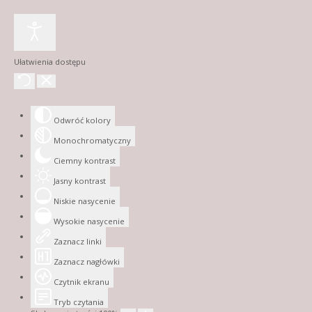
Ułatwienia dostępu
Odwróć kolory
Monochromatyczny
Ciemny kontrast
Jasny kontrast
Niskie nasycenie
Wysokie nasycenie
Zaznacz linki
Zaznacz nagłówki
Czytnik ekranu
Tryb czytania