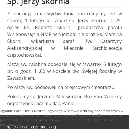
Śp. Jerzy Skornia
Z nadzieją zmartwychwstania informujemy, że w
sobotę 1 lutego br. zmarł śp. Jerzy Skornia, l. 75,
ojciec ks. Roberta Skorni, proboszcza parafii
Wniebowzięcia NMP w Niemodlinie oraz ks. Marcina
Skorni, wikariusza parafii św. Katarzyny
Aleksandryjskiej w Miedźnie (archidiecezja
częstochowska).
Msza św. żałobna odbędzie się w czwartek 6 lutego
br. o godz. 11.00 w kościele pw. Świętej Rodziny w
Zawadzkiem.
Po Mszy św. pochówek na miejscowym cmentarzu.
Polecajmy śp. Jerzego Miłosierdziu Bożemu: Wieczny
odpoczynek racz mu dać, Panie…
Zgodnie z art. 8 ust. 1 Dekretu ogólnego w sprawie ochrony osób fizycznych w
związku z przetwarzaniem danych osobowych w Kościele katolickim wydanym
przez Konferencję Episkopatu Polski w dniu 13 marca 2018 r. (dalej: Dekret)
informuję, że:
CARITAS DIECEZJI OPOLSKIEJ