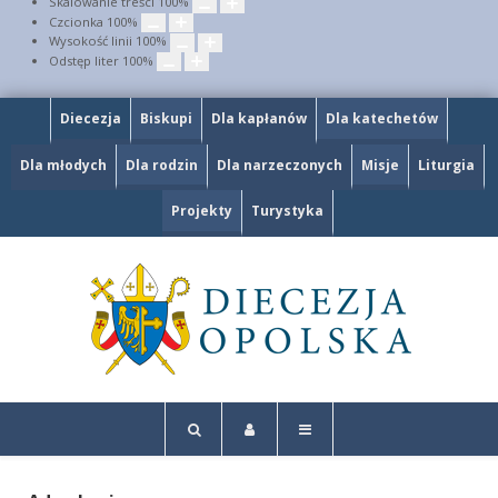
Skalowanie treści
100
%
Czcionka
100
%
Wysokość linii
100
%
Odstęp liter
100
%
Diecezja
Biskupi
Dla kapłanów
Dla katechetów
Dla młodych
Dla rodzin
Dla narzeczonych
Misje
Liturgia
Projekty
Turystyka