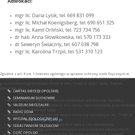
Adwokaci:
mgr lic. Daria Lysik, tel. 669 831 099
mgr lic. Michał Koenigsberg, tel. 690 651 325
mgr lic. Kamil Orliński, tel. 723 734 756
dr hab. Anna Słowikowska, tel. 570 173 333
dr Seweryn Świaczny, tel. 607 038 798
mgr lic. Karolina Trzpil, tel. 531 310 123
Zgodnie z art. 8 ust. 1 Dekretu ogólnego w sprawie ochrony osób fizycznych w
związku z przetwarzaniem danych osobowych w Kościele katolickim wydanym
przez Konferencję Episkopatu Polski w dniu 13 marca 2018 r. (dalej: Dekret)
informuję, że:
CARITAS DIECEZJI OPOLSKIEJ
SEMINIARIUM DUCHOWNE
Administratorem Pani/Pana danych osobowych jest Diecezja Opolska z
MUZEUM DIECEZJALNE
siedzibą przy ul. Książąt Opolskich 19 w Opolu, reprezentowana przez Biskupa
Diecezjalnego Andrzeja Czaję;
RADIO DOXA
Kontakt do Inspektora ochrony danych w Diecezji Opolskiej to: tel. 77 454 38
WYDZIAŁ TEOLOGICZNY UO
37, e-mail:
iod@diecezja.opole.pl
;
Pani/Pana dane osobowe przetwarzane będą w celu zapewnienia
SEBASTIANEUM SILESIACUM
bezpieczeństwa usług, celu informacyjnym oraz pomiarów statystycznych;
GOŚĆ OPOLSKI
Przetwarzanie danych jest niezbędne do celów wynikających z prawnie