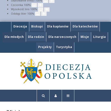
Skalowanie treści
100
%
Czcionka
100
%
Wysokość linii
100
%
Odstęp liter
100
%
Diecezja
Biskupi
Dla kapłanów
Dla katechetów
Dla młodych
Dla rodzin
Dla narzeczonych
Misje
Liturgia
Projekty
Turystyka