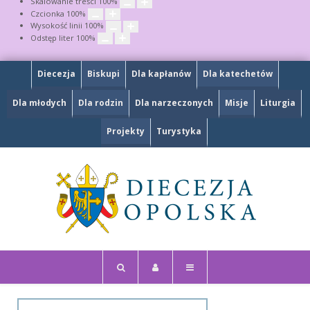
Skalowanie treści
100
%
Czcionka
100
%
Wysokość linii
100
%
Odstęp liter
100
%
Diecezja
Biskupi
Dla kapłanów
Dla katechetów
Dla młodych
Dla rodzin
Dla narzeczonych
Misje
Liturgia
Projekty
Turystyka