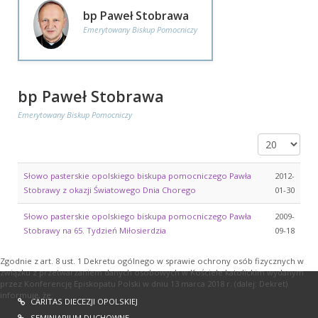
bp Paweł Stobrawa
Emerytowany Biskup Pomocniczy
bp Paweł Stobrawa
Emerytowany Biskup Pomocniczy
Pokaż #
Słowo pasterskie opolskiego biskupa pomocniczego Pawła
2012-
Stobrawy z okazji Światowego Dnia Chorego
01-30
Słowo pasterskie opolskiego biskupa pomocniczego Pawła
2009-
Stobrawy na 65. Tydzień Miłosierdzia
09-18
Zgodnie z art. 8 ust. 1 Dekretu ogólnego w sprawie ochrony osób fizycznych w
związku z przetwarzaniem danych osobowych w Kościele katolickim wydanym
przez Konferencję Episkopatu Polski w dniu 13 marca 2018 r. (dalej: Dekret)
informuję, że:
CARITAS DIECEZJI OPOLSKIEJ
SEMINIARIUM DUCHOWNE