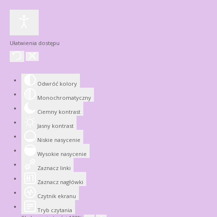
Ułatwienia dostępu
Odwróć kolory
Monochromatyczny
Ciemny kontrast
Jasny kontrast
Niskie nasycenie
Wysokie nasycenie
Zaznacz linki
Zaznacz nagłówki
Czytnik ekranu
Tryb czytania