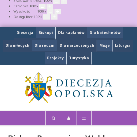
Skalowanie treści
100
%
Czcionka
100
%
Wysokość linii
100
%
Odstęp liter
100
%
Diecezja
Biskupi
Dla kapłanów
Dla katechetów
Dla młodych
Dla rodzin
Dla narzeczonych
Misje
Liturgia
Projekty
Turystyka