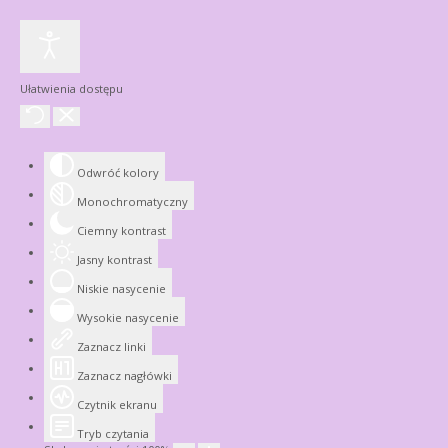
Ułatwienia dostępu
Odwróć kolory
Monochromatyczny
Ciemny kontrast
Jasny kontrast
Niskie nasycenie
Wysokie nasycenie
Zaznacz linki
Zaznacz nagłówki
Czytnik ekranu
Tryb czytania