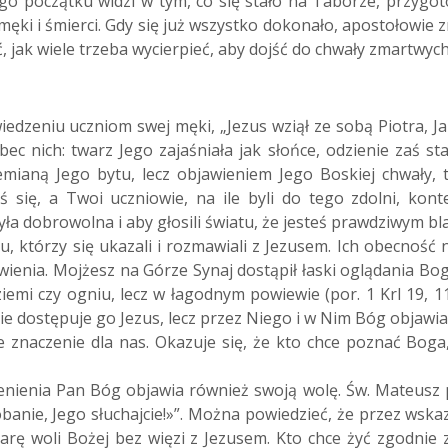
ego początku widzi w tym, co się stało na Taborze, przygo
ęki i śmierci. Gdy się już wszystko dokonało, apostołowie z
ąć, jak wiele trzeba wycierpieć, aby dojść do chwały zmartwyc
dzeniu uczniom swej męki, „Jezus wziął ze sobą Piotra, Ja
nich: twarz Jego zajaśniała jak słońce, odzienie zaś stało
zemianą Jego bytu, lecz objawieniem Jego Boskiej chwały,
 się, a Twoi uczniowie, na ile byli do tego zdolni, kon
a dobrowolna i aby głosili światu, że jesteś prawdziwym bla
zu, którzy się ukazali i rozmawiali z Jezusem. Ich obecnoś
ienia. Mojżesz na Górze Synaj dostąpił łaski oglądania Boga 
ziemi czy ogniu, lecz w łagodnym powiewie (por. 1 Krl 19, 
Nie dostępuje go Jezus, lecz przez Niego i w Nim Bóg objawi
e znaczenie dla nas. Okazuje się, że kto chce poznać Bog
nienia Pan Bóg objawia również swoją wolę. Św. Mateusz pr
nie, Jego słuchajcie!»”. Można powiedzieć, że przez wska
iarę woli Bożej bez więzi z Jezusem. Kto chce żyć zgodnie 