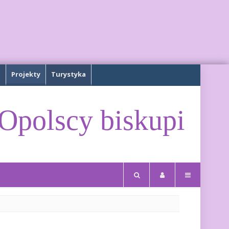
a
Projekty
Turystyka
Opolscy biskupi