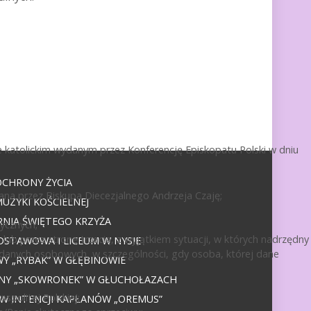
 katolickim wydanym przez Konferencję Episkopatu Polski w dniu
OCHRONY ŻYCIA
ana przez Biskupa Diecezjalnego Andrzeja Czaję;
UZYKI KOŚCIELNEJ
NIA ŚWIĘTEGO KRZYŻA
ycznych;
ub przez stronę trzecią, z wyjątkiem sytuacji, w których nadrzędny
DSTAWOWA I LICEUM W NYSIE
 danych osobowych, w szczególności, gdy osoba, której dane
 „RYBAK” W GŁĘBINOWIE
JNY „SKOWRONEK” W GŁUCHOŁAZACH
politej Polskiej;
 W INTENCJI KAPŁANÓW „OREMUS”