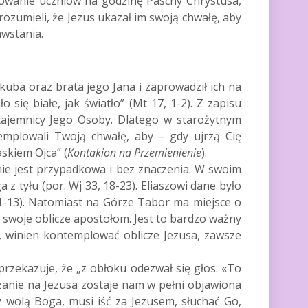
towanie uczniów na godzinę Paschy Chrystusa,
rozumieli, że Jezus ukazał im swoją chwałę, aby
hwstania.
kuba oraz brata jego Jana i zaprowadził ich na
 się białe, jak światło” (Mt 17, 1-2). Z zapisu
 tajemnicy Jego Osoby. Dlatego w starożytnym
templowali Twoją chwałę, aby – gdy ujrzą Cię
skiem Ojca” (
Kontakion na Przemienienie
).
ć nie jest przypadkowa i bez znaczenia. W swoim
z tyłu (por. Wj 33, 18-23). Eliaszowi dane było
11-13). Natomiast na Górze Tabor ma miejsce o
a swoje oblicze apostołom. Jest to bardzo ważny
a, winien kontemplować oblicze Jezusa, zawsze
zekazuje, że „z obłoku odezwał się głos: «To
zanie na Jezusa zostaje nam w pełni objawiona
z wolą Boga, musi iść za Jezusem, słuchać Go,