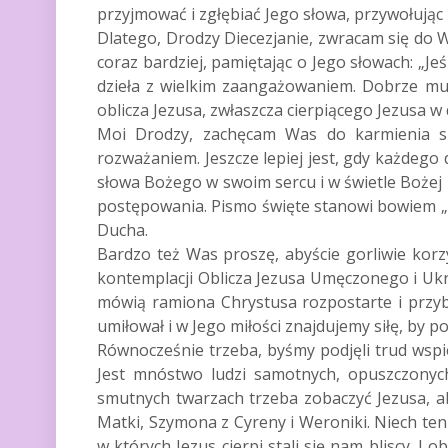
przyjmować i zgłębiać Jego słowa, przywołując
Dlatego, Drodzy Diecezjanie, zwracam się do W
coraz bardziej, pamiętając o Jego słowach: „Jeś
dzieła z wielkim zaangażowaniem. Dobrze mu
oblicza Jezusa, zwłaszcza cierpiącego Jezusa w
Moi Drodzy, zachęcam Was do karmienia się 
rozważaniem. Jeszcze lepiej jest, gdy każdeg
słowa Bożego w swoim sercu i w świetle Bożej
postępowania. Pismo święte stanowi bowiem „
Ducha.
Bardzo też Was proszę, abyście gorliwie kor
kontemplacji Oblicza Jezusa Umęczonego i Ukr
mówią ramiona Chrystusa rozpostarte i przybi
umiłował i w Jego miłości znajdujemy siłę, by p
Równocześnie trzeba, byśmy podjęli trud wspier
Jest mnóstwo ludzi samotnych, opuszczonych
smutnych twarzach trzeba zobaczyć Jezusa, ab
Matki, Szymona z Cyreny i Weroniki. Niech ten 
w których Jezus cierpi stali się nam bliscy. I