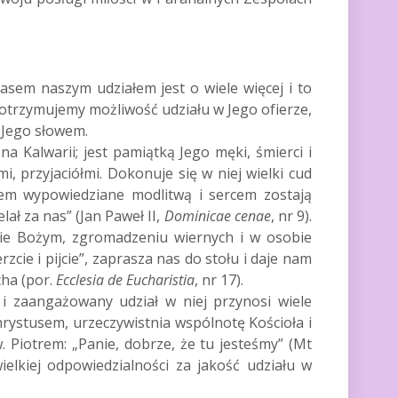
sem naszym udziałem jest o wiele więcej i to
, otrzymujemy możliwość udziału w Jego ofierze,
a Jego słowem.
 Kalwarii; jest pamiątką Jego męki, śmierci i
, przyjaciółmi. Dokonuje się w niej wielki cud
azem wypowiedziane modlitwą i sercem zostają
lał za nas” (Jan Paweł II,
Dominicae cenae
, nr 9).
wie Bożym, zgromadzeniu wiernych i w osobie
ierzcie i pijcie”, zaprasza nas do stołu i daje nam
cha (por.
Ecclesia de Eucharistia
, nr 17).
 i zaangażowany udział w niej przynosi wiele
rystusem, urzeczywistnia wspólnotę Kościoła i
 Piotrem: „Panie, dobrze, że tu jesteśmy” (Mt
elkiej odpowiedzialności za jakość udziału w