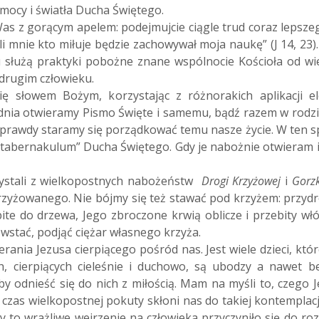
 mocy i światła Ducha Świętego.
as z gorącym apelem: podejmujcie ciągle trud coraz lepsze
li mnie kto miłuje będzie zachowywał moja naukę” (J 14, 23)
 służą praktyki pobożne znane wspólnocie Kościoła od wi
 drugim człowieku.
słowem Bożym, korzystając z różnorakich aplikacji elek
o dnia otwieramy Pismo Święte i samemu, bądź razem w rodzi
 prawdy staramy się porządkować temu nasze życie. W ten 
tabernakulum” Ducha Świętego. Gdy je nabożnie otwieram i 
zystali z wielkopostnych nabożeństw
Drogi Krzyżowej
i
Gorzk
zyżowanego. Nie bójmy się też stawać pod krzyżem: przydro
te do drzewa, Jego zbroczone krwią oblicze i przebity wł
owstać, podjąć ciężar własnego krzyża.
ania Jezusa cierpiącego pośród nas. Jest wiele dzieci, któr
, cierpiących cieleśnie i duchowo, są ubodzy a nawet b
y odnieść się do nich z miłością. Mam na myśli to, czego 
czas wielkopostnej pokuty skłoni nas do takiej kontemplacji
 oby to wrażliwe wejrzenie na człowieka przyczyniło się do r