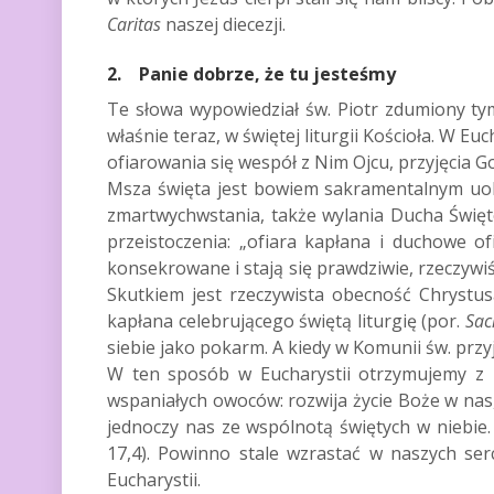
Caritas
naszej diecezji.
2. Panie dobrze, że tu jesteśmy
Te słowa wypowiedział św. Piotr zdumiony ty
właśnie teraz, w świętej liturgii Kościoła. W 
ofiarowania się wespół z Nim Ojcu, przyjęcia G
Msza święta jest bowiem sakramentalnym uobec
zmartwychwstania, także wylania Ducha Święteg
przeistoczenia: „ofiara kapłana i duchowe o
konsekrowane i stają się prawdziwie, rzeczywiści
Skutkiem jest rzeczywista obecność Chrystu
kapłana celebrującego świętą liturgię (por.
Sac
siebie jako pokarm. A kiedy w Komunii św. prz
W ten sposób w Eucharystii otrzymujemy z pe
wspaniałych owoców: rozwija życie Boże w nas
jednoczy nas ze wspólnotą świętych w niebie.
17,4). Powinno stale wzrastać w naszych ser
Eucharystii.