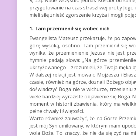
9, 23). Nade wszystko jednak Kościół od sam
przygotowanie na czas straszliwej próby Jego m
mieli siłę znieść zgorszenie krzyża i mogli poj
1. Tam przemienił się wobec nich
Ewangelista Mateusz przekazuje, że po zapowie
górę wysoką, osobno. Tam przemienił się wobec 
wynika, że przemienienie Jezusa nie jest pr
hymnie padają słowa: „Na górze przemieniłeś
ukrzyżowanego – zrozumieli, że Twoja męka był
W dalszej relacji jest mowa o Mojżeszu i Elias
czasie, również na górze, doznali Bożego objaw
doświadczyć Boga nie w wichurze, trzęsieniu 
wiele bardziej wyraziste objawienie się Boga. 
moment w historii zbawienia, który ma wielki
pełne chwały i świętości.
Warto również zauważyć, że na Górze Przemie
jest mój Syn umiłowany, w którym mam upodoba
wola Boża. To znaczy, że nie da się żyć na m