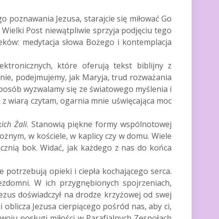
go poznawania Jezusa, starajcie się miłować Go
. Wielki Post niewątpliwie sprzyja podjęciu tego
eków: medytacja słowa Bożego i kontemplacja
tronicznych, które oferują tekst biblijny z
nie, podejmujemy, jak Maryja, trud rozważania
sposób wyzwalamy się ze światowego myślenia i
z wiarą czytam, ogarnia mnie uświęcająca moc
ich Żali
. Stanowią piękne formy wspólnotowej
żnym, w kościele, w kaplicy czy w domu. Wiele
ócznią bok. Widać, jak każdego z nas do końca
e potrzebują opieki i ciepła kochającego serca.
ezdomni. W ich przygnębionych spojrzeniach,
Jezus doświadczył na drodze krzyżowej od swej
 oblicza Jezusa cierpiącego pośród nas, aby ci,
ozwoju posługi miłości w Parafialnych Zespołach