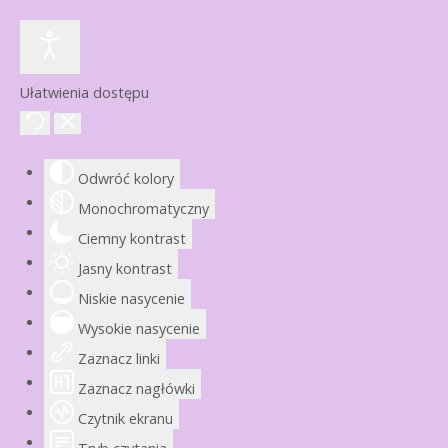
Ułatwienia dostępu
Odwróć kolory
Monochromatyczny
Ciemny kontrast
Jasny kontrast
Niskie nasycenie
Wysokie nasycenie
Zaznacz linki
Zaznacz nagłówki
Czytnik ekranu