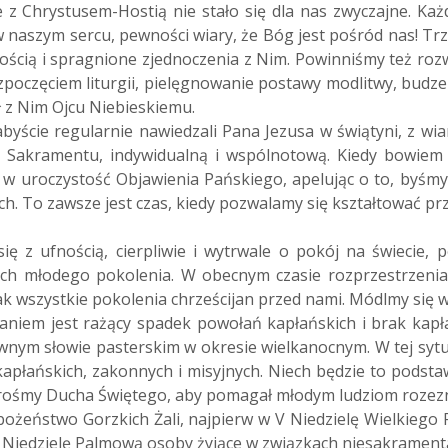
 Chrystusem-Hostią nie stało się dla nas zwyczajne. Każd
 naszym sercu, pewności wiary, że Bóg jest pośród nas! Trz
łością i spragnione zjednoczenia z Nim. Powinniśmy też roz
ozpoczęciem liturgii, pielęgnowanie postawy modlitwy, budz
 z Nim Ojcu Niebieskiemu.
byście regularnie nawiedzali Pana Jezusa w świątyni, z wiar
go Sakramentu, indywidualną i wspólnotową. Kiedy bowiem
k w uroczystość Objawienia Pańskiego, apelując o to, byśmy
h. To zawsze jest czas, kiedy pozwalamy się kształtować prz
 z ufnością, cierpliwie i wytrwale o pokój na świecie, 
ach młodego pokolenia. W obecnym czasie rozprzestrzeniani
 jak wszystkie pokolenia chrześcijan przed nami. Módlmy się w
aniem jest rażący spadek powołań kapłańskich i brak kap
ownym słowie pasterskim w okresie wielkanocnym. W tej sytu
kapłańskich, zakonnych i misyjnych. Niech będzie to podst
prośmy Ducha Świętego, aby pomagał młodym ludziom rozez
bożeństwo Gorzkich Żali, najpierw w V Niedzielę Wielkiego
w Niedzielę Palmową osoby żyjące w związkach niesakrament