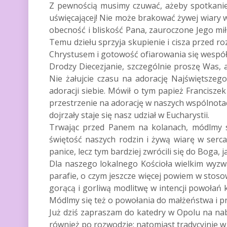
Z pewnością musimy czuwać, ażeby spotkanie z
uświęcającej! Nie może brakować żywej wiary w
obecność i bliskość Pana, zauroczone Jego mi
Temu dziełu sprzyja skupienie i cisza przed r
Chrystusem i gotowość ofiarowania się wespół
Drodzy Diecezjanie, szczególnie proszę Was, a
Nie żałujcie czasu na adorację Najświętsze
adoracji siebie. Mówił o tym papież Francisze
przestrzenie na adorację w naszych wspólnotac
dojrzały staje się nasz udział w Eucharystii.
Trwając przed Panem na kolanach, módlmy się
świętość naszych rodzin i żywą wiarę w serc
panice, lecz tym bardziej zwrócili się do Boga,
Dla naszego lokalnego Kościoła wielkim wyzw
parafie, o czym jeszcze więcej powiem w stos
gorącą i gorliwą modlitwę w intencji powołań 
Módlmy się też o powołania do małżeństwa i 
Już dziś zapraszam do katedry w Opolu na na
również po rozwodzie; natomiast tradycyjnie 