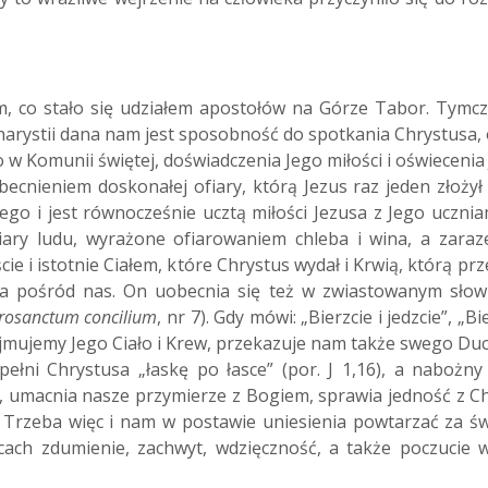
m, co stało się udziałem apostołów na Górze Tabor. Tymcza
Eucharystii dana nam jest sposobność do spotkania Chrystusa
o w Komunii świętej, doświadczenia Jego miłości i oświeceni
nieniem doskonałej ofiary, którą Jezus raz jeden złożył na
o i jest równocześnie ucztą miłości Jezusa z Jego uczniami
fiary ludu, wyrażone ofiarowaniem chleba i wina, a zar
e i istotnie Ciałem, które Chrystus wydał i Krwią, którą prze
sa pośród nas. On uobecnia się też w zwiastowanym sło
rosanctum concilium
, nr 7). Gdy mówi: „Bierzcie i jedzcie”, „B
yjmujemy Jego Ciało i Krew, przekazuje nam także swego Du
łni Chrystusa „łaskę po łasce” (por. J 1,16), a nabożny
, umacnia nasze przymierze z Bogiem, sprawia jedność z Ch
 Trzeba więc i nam w postawie uniesienia powtarzać za św.
cach zdumienie, zachwyt, wdzięczność, a także poczucie wi