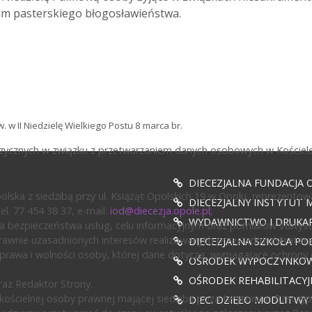
im pasterskiego błogosławieństwa.
. w II Niedzielę Wielkiego Postu 8 marca br.
fizycznych w związku z przetwarzaniem danych osobowych w Kościele
DIECEZJALNA FUNDACJA 
ska z siedzibą przy ul. Książąt Opolskich 19 w Opolu, reprezentow
DIECEZJALNY INSTYTUT M
l. 77 454 38 37, e-mail:
iod@diecezja.opole.pl
;
WYDAWNICTWO I DRUKAR
 bezpieczeństwa usług, celu informacyjnym oraz pomiarów statyst
awnie uzasadnionych interesów realizowanych przez administratora l
DIECEZJALNA SZKOŁA PO
prawa i wolności osoby, której dane dotyczą, wymagające ochrony
OŚRODEK WYPOCZYNKOWY
OŚRODEK REHABILITACY
az Redaktor Strony.
ścielnej osoby prawnej mającej siedzibę poza terytorium Rzeczypos
DIEC. DZIEŁO MODLITWY