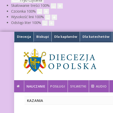
Tryb czytania
Skalowanie treści
100
%
Czcionka
100
%
Wysokość linii
100
%
Odstęp liter
100
%
Diecezja
Biskupi
Dla kapłanów
Dla katechetów
NAUCZANIE
POSŁUGI
SYLWETKI
AUDIO
KAZANIA