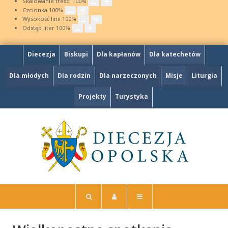
Skalowanie treści
100
%
Czcionka
100
%
Wysokość linii
100
%
Odstęp liter
100
%
Diecezja
Biskupi
Dla kapłanów
Dla katechetów
Dla młodych
Dla rodzin
Dla narzeczonych
Misje
Liturgia
Projekty
Turystyka