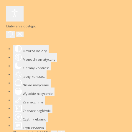
Ułatwienia dostępu
Odwróć kolory
Monochromatyczny
Ciemny kontrast
Jasny kontrast
Niskie nasycenie
Wysokie nasycenie
Zaznacz linki
Zaznacz nagłówki
Czytnik ekranu
Tryb czytania