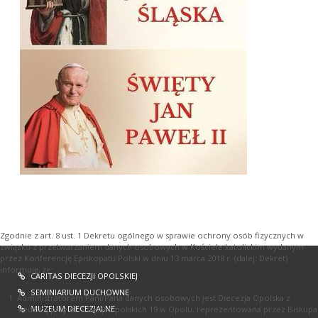
Zgodnie z art. 8 ust. 1 Dekretu ogólnego w sprawie ochrony osób fizycznych w
związku z przetwarzaniem danych osobowych w Kościele katolickim wydanym
przez Konferencję Episkopatu Polski w dniu 13 marca 2018 r. (dalej: Dekret)
informuję, że:
CARITAS DIECEZJI OPOLSKIEJ
SEMINIARIUM DUCHOWNE
Administratorem Pani/Pana danych osobowych jest Diecezja Opolska z
MUZEUM DIECEZJALNE
siedzibą przy ul. Książąt Opolskich 19 w Opolu, reprezentowana przez Biskupa