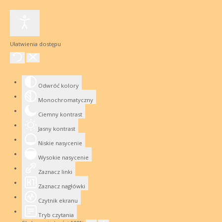
Ułatwienia dostępu
Odwróć kolory
Monochromatyczny
Ciemny kontrast
Jasny kontrast
Niskie nasycenie
Wysokie nasycenie
Zaznacz linki
Zaznacz nagłówki
Czytnik ekranu
Tryb czytania