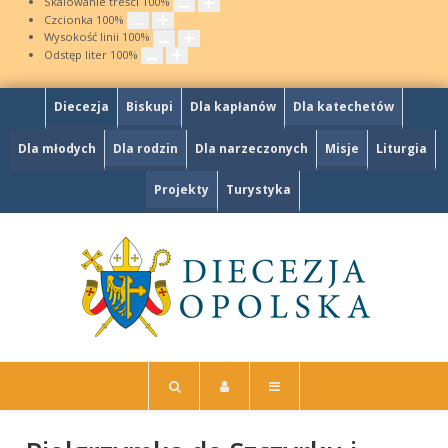
Skalowanie treści
100
%
Czcionka
100
%
Wysokość linii
100
%
Odstęp liter
100
%
Diecezja
Biskupi
Dla kapłanów
Dla katechetów
Dla młodych
Dla rodzin
Dla narzeczonych
Misje
Liturgia
Projekty
Turystyka