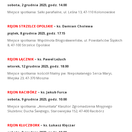
sobota, 2 grudnia 2023, godz. 14.00
Miejsce spotkania: Salki parafialne, ul. Leśna 13, 47-110 Kolonowskie
REJON STRZELCE OPOLSKIE
– ks. Damian Cholewa
piątek, 8 grudnia 2023, godz. 17.15
Miejsce spotkania: Wspólnota Błogosławieństw, ul. Powstańców Śląskich
8, 47-100 Strzelce Opolskie
REJON ŁĄCZNIK
– ks. Paweł Leżuch
wtorek, 12 grudnia 2023, godz. 18.00
Miejsce spotkania: kościół filialny pw. Niepokalanego Serca Maryi,
Wiejska 23, 47-370 Moszna
REJON RACIBÓRZ
– ks. Jakub Furca
sobota, 9 grudnia 2023, godz. 10.00
Miejsce spotkania: „Annuntiata” Klasztor Zgromadzenia Misyjnego
Służebnic Ducha Świętego, Starowiejska 152, 47-400 Racibórz
REJON KLUCZBORK
– ks. Łukasz Klęczar