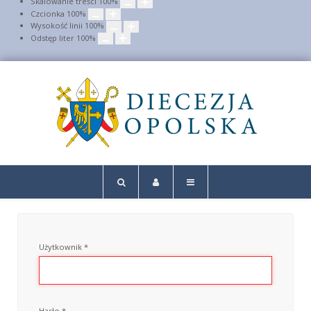
Skalowanie treści
100
%
Czcionka
100
%
Wysokość linii
100
%
Odstęp liter
100
%
Użytkownik
*
Hasło
*