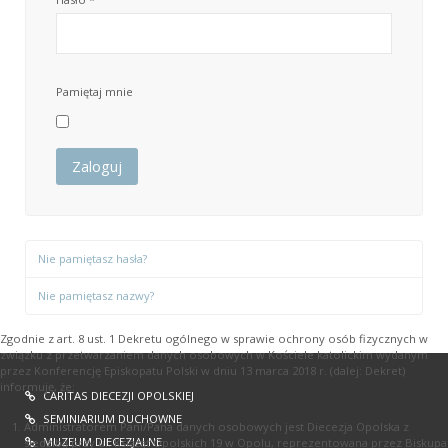
Pamiętaj mnie
Zaloguj
Nie pamiętasz hasła?
Nie pamiętasz nazwy?
Zgodnie z art. 8 ust. 1 Dekretu ogólnego w sprawie ochrony osób fizycznych w
związku z przetwarzaniem danych osobowych w Kościele katolickim wydanym
przez Konferencję Episkopatu Polski w dniu 13 marca 2018 r. (dalej: Dekret)
informuję, że:
CARITAS DIECEZJI OPOLSKIEJ
SEMINIARIUM DUCHOWNE
Administratorem Pani/Pana danych osobowych jest Diecezja Opolska z
MUZEUM DIECEZJALNE
siedzibą przy ul. Książąt Opolskich 19 w Opolu, reprezentowana przez Biskupa