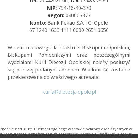
tel.
77 443 21 00,
fax
77 453 79 61
NIP:
754-16-40-370
Regon:
040005377
konto:
Bank Pekao S.A. I O. Opole
67 1240 1633 1111 0000 2651 3656
W celu mailowego kontaktu z Biskupem Opolskim,
Biskupami Pomocniczymi oraz poszczególnymi
wydziałami Kurii Diecezji Opolskiej należy posłużyć
się poniżej podanym adresem. Wiadomość zostanie
przekierowana do właściwego adresata.
kuria@diecezja.opole.pl
Zgodnie z art. 8 ust. 1 Dekretu ogólnego w sprawie ochrony osób fizycznych w
związku z przetwarzaniem danych osobowych w Kościele katolickim wydanym