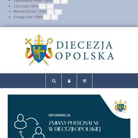
Skalowanie treści
100
%
Czcionka
100
%
Wysokość linii
100
%
Odstęp liter
100
%