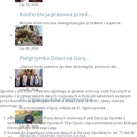
Lip 10, 2026
Konferencja prasowa przed…
Muzyka elektroniczna, ewangelizacyjne przesłanie i wsparcie…
Lip 09, 2026
Pielgrzymka Dzieci na Górę…
„Zawsze kiedy jesteście życzliwi dla kolegów, pomocni dla…
Lip 08, 2026
Zgodnie z art. 8 ust. 1 Dekretu ogólnego w sprawie ochrony osób fizycznych w
związku z przetwarzaniem danych osobowych w Kościele katolickim wydanym
61. Ogólnopolska Pielgrzymka…
przez Konferencję Episkopatu Polski w dniu 13 marca 2018 r. (dalej: Dekret)
informuję, że:
W poniedziałek, 6 lipca, odbyła się 61. Ogólnopolska…
Administratorem Pani/Pana danych osobowych jest Diecezja Opolska z
siedzibą przy ul. Książąt Opolskich 19 w Opolu, reprezentowana przez Biskupa
Lip 08, 2026
Diecezjalnego Andrzeja Czaję;
Kontakt do Inspektora ochrony danych w Diecezji Opolskiej to: tel. 77 454 38
Biskup Opolski zaprasza na…