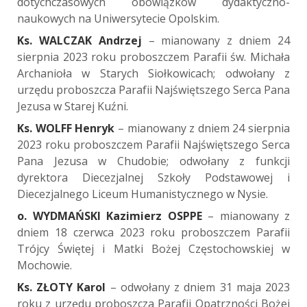
dotychczasowych obowiązków dydaktyczno-
naukowych na Uniwersytecie Opolskim.
Ks. WALCZAK Andrzej
– mianowany z dniem 24
sierpnia 2023 roku proboszczem Parafii św. Michała
Archanioła w Starych Siołkowicach; odwołany z
urzędu proboszcza Parafii Najświętszego Serca Pana
Jezusa w Starej Kuźni.
Ks. WOLFF Henryk
– mianowany z dniem 24 sierpnia
2023 roku proboszczem Parafii Najświętszego Serca
Pana Jezusa w Chudobie; odwołany z funkcji
dyrektora Diecezjalnej Szkoły Podstawowej i
Diecezjalnego Liceum Humanistycznego w Nysie.
o. WYDMAŃSKI Kazimierz OSPPE
– mianowany z
dniem 18 czerwca 2023 roku proboszczem Parafii
Trójcy Świętej i Matki Bożej Częstochowskiej w
Mochowie.
Ks. ZŁOTY Karol
– odwołany z dniem 31 maja 2023
roku z urzędu proboszcza Parafii Opatrzności Bożej