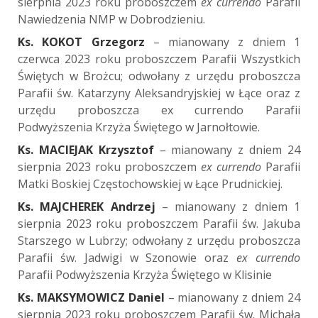
sierpnia 2023 roku proboszczem
ex currendo
Parafii
Nawiedzenia NMP w Dobrodzieniu.
Ks. KOKOT Grzegorz
– mianowany z dniem 1
czerwca 2023 roku proboszczem Parafii Wszystkich
Świętych w Brożcu; odwołany z urzędu proboszcza
Parafii św. Katarzyny Aleksandryjskiej w Łące oraz z
urzędu proboszcza ex currendo Parafii
Podwyższenia Krzyża Świętego w Jarnołtowie.
Ks. MACIEJAK Krzysztof
– mianowany z dniem 24
sierpnia 2023 roku proboszczem
ex currendo
Parafii
Matki Boskiej Częstochowskiej w Łące Prudnickiej.
Ks. MAJCHEREK Andrzej
– mianowany z dniem 1
sierpnia 2023 roku proboszczem Parafii św. Jakuba
Starszego w Lubrzy; odwołany z urzędu proboszcza
Parafii św. Jadwigi w Szonowie oraz
ex currendo
Parafii Podwyższenia Krzyża Świętego w Klisinie
Ks. MAKSYMOWICZ Daniel
– mianowany z dniem 24
sierpnia 2023 roku proboszczem Parafii św. Michała