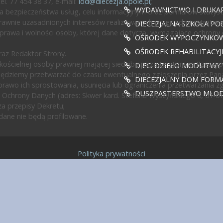
l. 77 454 38 37, e-mail:
iod@diecezja.opole.pl
;
WYDAWNICTWO I DRUKAR
 bezpieczeństwa usług, celu informacyjnym oraz pomiarów statyst
awnie uzasadnionych interesów realizowanych przez administratora l
DIECEZJALNA SZKOŁA PO
prawa i wolności osoby, której dane dotyczą, wymagające ochrony
OŚRODEK WYPOCZYNKOWY
OŚRODEK REHABILITACY
az Redaktor Strony.
ścielnej osoby prawnej mającej siedzibę poza terytorium Rzeczypos
DIEC. DZIEŁO MODLITWY
będziemy przetwarzać do czasu ewentualnego zgłoszenia przez Pan
DIECEZJALNY DOM FORMA
rawo ich sprostowania, usunięcia lub ograniczenia przetwarzania z
DUSZPASTERSTWO MŁODZ
 Ochrony Danych (adres: Skwer kard. Stefana Wyszyńskiego 6, 01-0
a przepisy Dekretu;
ane nie będą profilowane.
Polityka prywatności