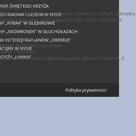
NIA ŚWIĘTEGO KRZYŻA
ycznych;
ub przez stronę trzecią, z wyjątkiem sytuacji, w których nadrzędny
DSTAWOWA I LICEUM W NYSIE
 danych osobowych, w szczególności, gdy osoba, której dane
 „RYBAK” W GŁĘBINOWIE
JNY „SKOWRONEK” W GŁUCHOŁAZACH
politej Polskiej;
 W INTENCJI KAPŁANÓW „OREMUS”
a/Panią skutecznego sprzeciwu;
CYJNY W NYSIE
godnie z Dekretem;
IEŻY „ŁAWKA”
15 Warszawa, e-mail:
kiod@episkopat.pl
), gdy uzna Pani/Pan, iż
Polityka prywatności