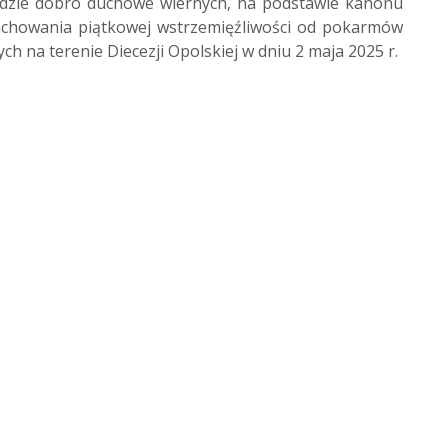
lędzie dobro duchowe wiernych, na podstawie kanonu
achowania piątkowej wstrzemięźliwości od pokarmów
h na terenie Diecezji Opolskiej w dniu 2 maja 2025 r.