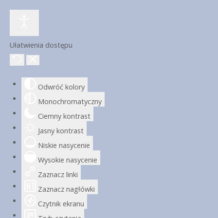
Ułatwienia dostępu
Odwróć kolory
Monochromatyczny
Ciemny kontrast
Jasny kontrast
Niskie nasycenie
Wysokie nasycenie
Zaznacz linki
Zaznacz nagłówki
Czytnik ekranu