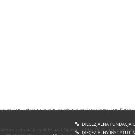
fizycznych w związku z przetwarzaniem danych osobowych w Kościele
DIECEZJALNA FUNDACJA 
ska z siedzibą przy ul. Książąt Opolskich 19 w Opolu, reprezentow
DIECEZJALNY INSTYTUT M