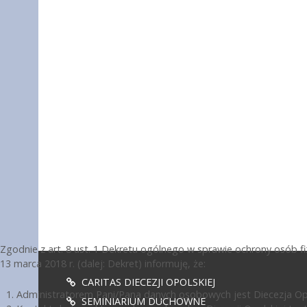
Zgodnie z art. 8 ust. 1 Dekretu ogólnego w sprawie ochrony osób 
13 marca 2018 r. (dalej: Dekret) informuję, że:
CARITAS DIECEZJI OPOLSKIEJ
Administratorem Pani/Pana danych osobowych jest Diecezja Opol
SEMINIARIUM DUCHOWNE