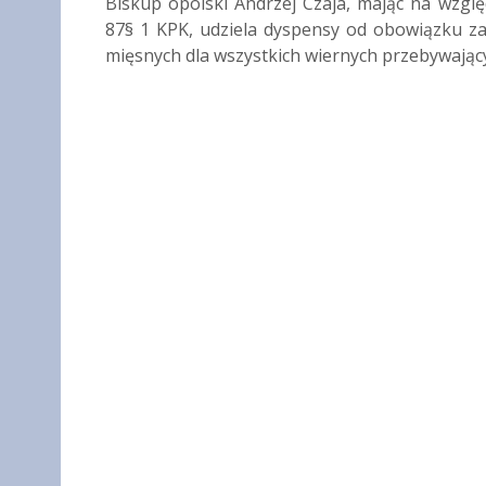
Biskup opolski Andrzej Czaja, mając na wzg
87§ 1 KPK, udziela dyspensy od obowiązku z
mięsnych dla wszystkich wiernych przebywającyc