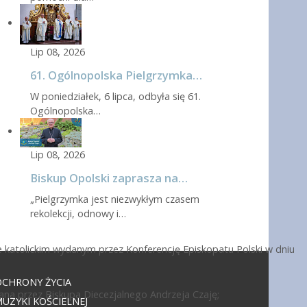
Lip 08, 2026
61. Ogólnopolska Pielgrzymka…
W poniedziałek, 6 lipca, odbyła się 61.
Ogólnopolska…
Lip 08, 2026
Biskup Opolski zaprasza na…
„Pielgrzymka jest niezwykłym czasem
rekolekcji, odnowy i…
 katolickim wydanym przez Konferencję Episkopatu Polski w dniu
OCHRONY ŻYCIA
ana przez Biskupa Diecezjalnego Andrzeja Czaję;
UZYKI KOŚCIELNEJ