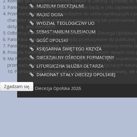
Kontakt do Inspektora ochrony danych w Diecezji Opolskiej to: te
MUZEUM DIECEZJALNE
Pani/Pana dane osobowe przetwarzane będą w celu zapewnienia
Przetwarzanie danych jest niezbędne do celów wynikających z pr
RADIO DOXA
charakter wobec tych interesów mają interesy lub podstawowe 
WYDZIAŁ TEOLOGICZNY UO
dotyczą, jest dzieckiem;
SEBASTIANEUM SILESIACUM
Odbiorcą Pani/Pana danych osobowych jest Diecezja Opolska or
Pani/Pana dane osobowe nie będą przekazywane do publicznej ko
GOŚĆ OPOLSKI
Pani/Pana dane osobowe z uwagi na nasz uzasadniony interes 
KSIĘGARNIA ŚWIĘTEGO KRZYŻA
Posiada Pani/Pan prawo dostępu do treści swoich danych oraz p
DIECEZJALNY OŚRODEK FORMACYJNY
Ma Pani/Pan prawo wniesienia skargi do Kościelnego Inspektora
przetwarzanie danych osobowych Pani/Pana dotyczących narusz
LITURGICZNA SŁUŻBA OŁTARZA
10. Przetwarzanie odbywa się w sposób zautomatyzowany, ale d
DIAKONAT STAŁY DIECEZJI OPOLSKIEJ
Zgadzam się
© Diecezja Opolska 2026.