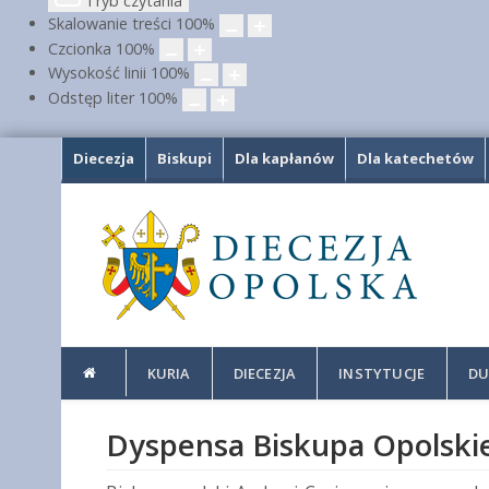
Tryb czytania
Skalowanie treści
100
%
Czcionka
100
%
Wysokość linii
100
%
Odstęp liter
100
%
Diecezja
Biskupi
Dla kapłanów
Dla katechetów
KURIA
DIECEZJA
INSTYTUCJE
DU
Dyspensa Biskupa Opolskie