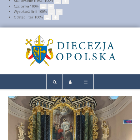
Skalowanie treści
100
%
Czcionka
100
%
Wysokość linii
100
%
Odstęp liter
100
%