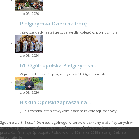
Lip 09, 2026
Pielgrzymka Dzieci na Górę…
„Zawsze kiedy jesteście życzliwi dla kolegów, pomocni dla…
Lip 08, 2026
61. Ogólnopolska Pielgrzymka…
W poniedziałek, 6 lipca, odbyła się 61. Ogólnopolska…
Lip 08, 2026
Biskup Opolski zaprasza na…
„Pielgrzymka jest niezwykłym czasem rekolekcji, odnowy i…
Zgodnie z art. 8 ust. 1 Dekretu ogólnego w sprawie ochrony osób fizycznych w
związku z przetwarzaniem danych osobowych w Kościele katolickim wydanym
przez Konferencję Episkopatu Polski w dniu 13 marca 2018 r. (dalej: Dekret)
informuję, że: