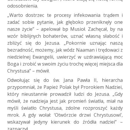
odosobnienia.
„Warto dostrzec te procesy infekowania trądem i
zadać sobie pytanie, jak głęboko przeniknęły one
nasze życie” – apelował bp Musioł. Zachęcał, by na
wzór biblijnych bohaterów, uznać własną słabość i
zbliżyć się do Jezusa. „Pokornie uznając naszą
bezradność, możemy, jak wódz Naaman i trędowaci z
niedzielnej Ewangelii, uwierzyć w uzdrawiającą moc
Boga i zrobić w swoim życiu trochę więcej miejsca dla
Chrystusa” – mówił.
Odwołując się do św. Jana Pawła II, hierarcha
przypomniał, że Papież Polak był Prorokiem Nadziei,
który nieustannie prowadził ludzi do Jezusa. „Gdy
mówił, że nadzieja jest jak promień światła, miał na
myśli światło Chrystusa, zdolne rozproszyć każdy
mrok. A gdy wołał: ‘Otwórzcie drzwi Chrystusowi’,
wskazywał jedyny kierunek do źródła nadziei” –
zaznaczył.