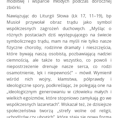
modlitwę i wsparcie młodych podczas dorocznej
zbiórki.
Nawiązując do Liturgii Słowa (Łk 17, 11–19), bp
Musioł przywołał obraz trądu jako symbol
współczesnych zagrożeń duchowych. „Myśląc o
różnych postaciach dziś występującego na świecie
symbolicznego trądu, mam na myśli nie tylko nasze
fizyczne choroby, rodzinne dramaty i nieszczęścia,
które bywają naszą osobistą, pozbawiającą nadziei
ciemnością, ale także to wszystko, co powoli i
niepostrzeżenie drenuje nasze serca, co rodzi
osamotnienie, lęk i niepewność” – mówił. Wymienił
wśród nich wojny, kłamstwa, półprawdy i
ideologiczne spory, podkreślając, że polegają one na
„ideologicznym generowaniu w człowieku małych i
wielkich egoizmów, które stopniowo zamykają go we
współczesnych lazaretach”. Wskazał też, że dzisiejsze
społeczeństwa tworzą „strefy wolne od religii,
uchodźców czy ubogich”, które stają się nową formą