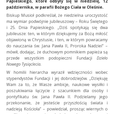
Papieskiego, które odbyły się w niedzielę, 12
października, w parafii Bożego Ciała w Oleśnie.
Biskup Musioł podkreślał, że niedzielna uroczystość
ma wymiar podwójnie jubileuszowy – Roku Świętego
i 25. Dnia Papieskiego. „Dziś spotykają się dwa
jubileusze: ten, w którym dziękujemy za Bożą miłość
objawioną w Chrystusie, i ten, w którym powracamy
do nauczania św. Jana Pawła II, Proroka Nadziei” –
mówił, dodając, że duchowym pomnikiem papieża są
przede wszystkim podopieczni Fundacji
Dzieło
Nowego Tysiąclecia
.
W homilii hierarcha wyraził wdzięczności wobec
stypendystów Fundacji i jej dobrodziejów. „Dziękuję
Wam za to, że Wasze ambicje, naukowe wysiłki i
poszukiwania łączycie z szacunkiem dla osoby i
pontyfikatu św. Jana Pawła II. Podzielamy jego
przekonanie, że jesteście przyszłością świata i
nadzieją Kościoła” – powiedział, prosząc wiernych o