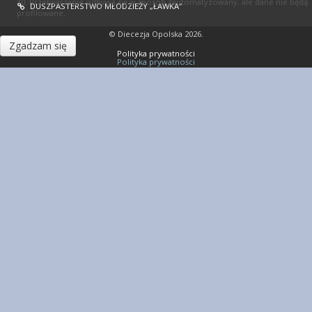
10. Przetwarzanie odbywa się w sposób zautomatyzowany, ale dane nie będą
DUSZPASTERSTWO MŁODZIEŻY „ŁAWKA”
profilowane.
© Diecezja Opolska 2026.
Zgadzam się
Polityka prywatności
Polityka prywatności