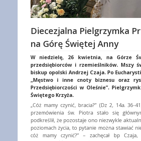
Diecezjalna Pielgrzymka P
na Górę Świętej Anny
W niedzielę, 26 kwietnia, na Górze Ś
przedsiębiorców i rzemieślników. Mszy ś
biskup opolski Andrzej Czaja. Po Eucharysti
„Męstwo i inne cnoty biznesu oraz rys
Przedsiębiorczości w Oleśnie”. Pielgrzy
Świętego Krzyża.
„Cóż mamy czynić, bracia?” (Dz 2, 14a. 36-4
przemówienia św. Piotra stało się główny
podkreślił, że pozostaje ono niezwykle aktualn
poziomach życia, to pytanie można stawiać ni
cóż mamy czynić?” – zachęcał bp Czaja, 