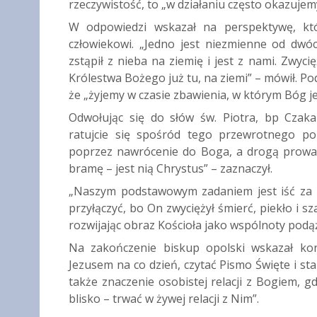
rzeczywistość, to „w działaniu często okazujemy
W odpowiedzi wskazał na perspektywę, któ
człowiekowi. „Jedno jest niezmienne od dwóc
zstąpił z nieba na ziemię i jest z nami. Zwy
Królestwa Bożego już tu, na ziemi” – mówił. Po
że „żyjemy w czasie zbawienia, w którym Bóg je
Odwołując się do słów św. Piotra, bp Czak
ratujcie się spośród tego przewrotnego pok
poprzez nawrócenie do Boga, a drogą prowad
bramę – jest nią Chrystus” – zaznaczył.
„Naszym podstawowym zadaniem jest iść za 
przyłączyć, bo On zwyciężył śmierć, piekło i s
rozwijając obraz Kościoła jako wspólnoty podą
Na zakończenie biskup opolski wskazał kon
Jezusem na co dzień, czytać Pismo Święte i sta
także znaczenie osobistej relacji z Bogiem, 
blisko – trwać w żywej relacji z Nim”.