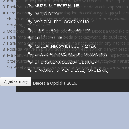
Kontakt do Inspektora ochrony danych w Diecezji Opolskiej to: te
MUZEUM DIECEZJALNE
Pani/Pana dane osobowe przetwarzane będą w celu zapewnienia
Przetwarzanie danych jest niezbędne do celów wynikających z pr
RADIO DOXA
charakter wobec tych interesów mają interesy lub podstawowe 
WYDZIAŁ TEOLOGICZNY UO
dotyczą, jest dzieckiem;
SEBASTIANEUM SILESIACUM
Odbiorcą Pani/Pana danych osobowych jest Diecezja Opolska or
Pani/Pana dane osobowe nie będą przekazywane do publicznej ko
GOŚĆ OPOLSKI
Pani/Pana dane osobowe z uwagi na nasz uzasadniony interes 
KSIĘGARNIA ŚWIĘTEGO KRZYŻA
Posiada Pani/Pan prawo dostępu do treści swoich danych oraz p
DIECEZJALNY OŚRODEK FORMACYJNY
Ma Pani/Pan prawo wniesienia skargi do Kościelnego Inspektora
przetwarzanie danych osobowych Pani/Pana dotyczących narusz
LITURGICZNA SŁUŻBA OŁTARZA
10. Przetwarzanie odbywa się w sposób zautomatyzowany, ale d
DIAKONAT STAŁY DIECEZJI OPOLSKIEJ
Zgadzam się
© Diecezja Opolska 2026.