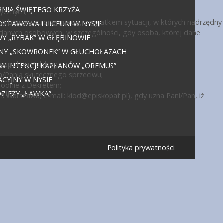
NIA ŚWIĘTEGO KRZYŻA
ycznych;
ub przez stronę trzecią, z wyjątkiem sytuacji, w których nadrzędny
DSTAWOWA I LICEUM W NYSIE
 danych osobowych, w szczególności, gdy osoba, której dane
 „RYBAK” W GŁĘBINOWIE
JNY „SKOWRONEK” W GŁUCHOŁAZACH
politej Polskiej;
 W INTENCJI KAPŁANÓW „OREMUS”
a/Panią skutecznego sprzeciwu;
CYJNY W NYSIE
godnie z Dekretem;
IEŻY „ŁAWKA”
15 Warszawa, e-mail:
kiod@episkopat.pl
), gdy uzna Pani/Pan, iż
Polityka prywatności