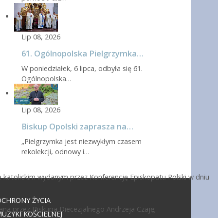
Lip 08, 2026
61. Ogólnopolska Pielgrzymka…
W poniedziałek, 6 lipca, odbyła się 61.
Ogólnopolska…
Lip 08, 2026
Biskup Opolski zaprasza na…
„Pielgrzymka jest niezwykłym czasem
rekolekcji, odnowy i…
 katolickim wydanym przez Konferencję Episkopatu Polski w dniu
OCHRONY ŻYCIA
ana przez Biskupa Diecezjalnego Andrzeja Czaję;
UZYKI KOŚCIELNEJ