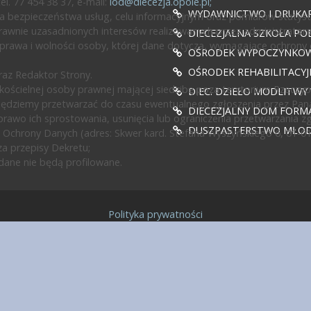
l. 77 454 38 37, e-mail:
iod@diecezja.opole.pl
;
WYDAWNICTWO I DRUKAR
 bezpieczeństwa usług, celu informacyjnym oraz pomiarów statyst
awnie uzasadnionych interesów realizowanych przez administratora l
DIECEZJALNA SZKOŁA PO
prawa i wolności osoby, której dane dotyczą, wymagające ochrony
OŚRODEK WYPOCZYNKOWY
OŚRODEK REHABILITACY
az Redaktor Strony.
ścielnej osoby prawnej mającej siedzibę poza terytorium Rzeczypos
DIEC. DZIEŁO MODLITWY
będziemy przetwarzać do czasu ewentualnego zgłoszenia przez Pan
DIECEZJALNY DOM FORMA
rawo ich sprostowania, usunięcia lub ograniczenia przetwarzania z
DUSZPASTERSTWO MŁODZ
 Ochrony Danych (adres: Skwer kard. Stefana Wyszyńskiego 6, 01-0
a przepisy Dekretu;
ane nie będą profilowane.
Polityka prywatności