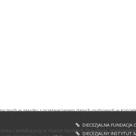
fizycznych w związku z przetwarzaniem danych osobowych w Kościele
DIECEZJALNA FUNDACJA 
ska z siedzibą przy ul. Książąt Opolskich 19 w Opolu, reprezentow
DIECEZJALNY INSTYTUT M