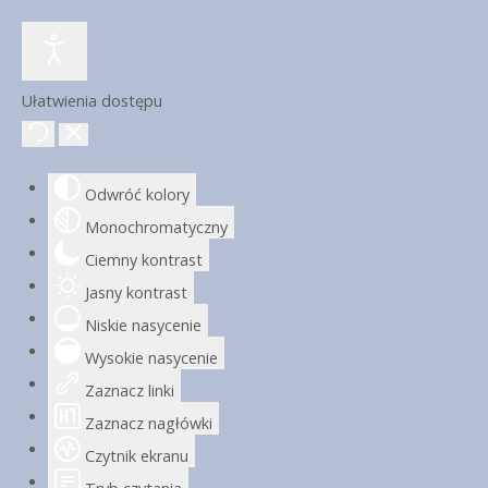
Ułatwienia dostępu
Odwróć kolory
Monochromatyczny
Ciemny kontrast
Jasny kontrast
Niskie nasycenie
Wysokie nasycenie
Zaznacz linki
Zaznacz nagłówki
Czytnik ekranu