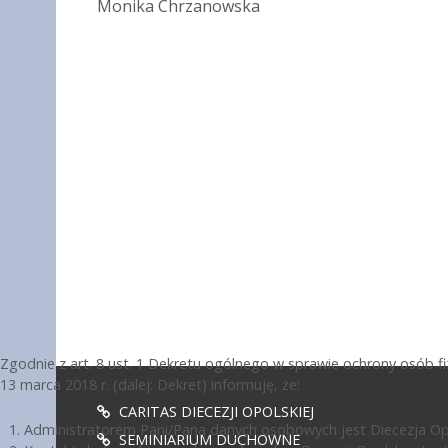
Monika Chrzanowska
Zgodnie z art. 8 ust. 1 Dekretu ogólnego w sprawie ochrony osób 
13 marca 2018 r. (dalej: Dekret) informuję, że:
CARITAS DIECEZJI OPOLSKIEJ
Administratorem Pani/Pana danych osobowych jest Diecezja Opol
SEMINIARIUM DUCHOWNE