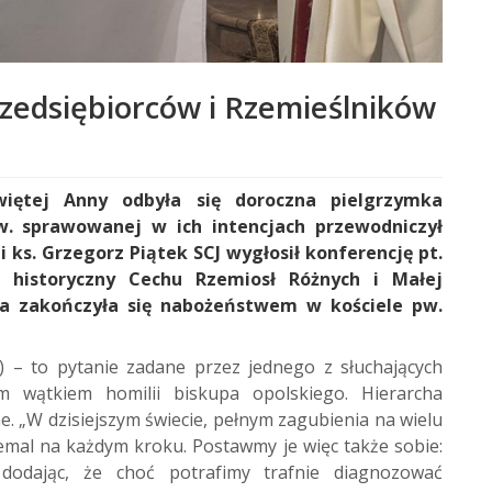
rzedsiębiorców i Rzemieślników
więtej Anny odbyła się doroczna pielgrzymka
w. sprawowanej w ich intencjach przewodniczył
i ks. Grzegorz Piątek SCJ wygłosił konferencję pt.
 historyczny Cechu Rzemiosł Różnych i Małej
mka zakończyła się nabożeństwem w kościele pw.
1) – to pytanie zadane przez jednego z słuchających
m wątkiem homilii biskupa opolskiego. Hierarcha
e. „W dzisiejszym świecie, pełnym zagubienia na wielu
emal na każdym kroku. Postawmy je więc także sobie:
dodając, że choć potrafimy trafnie diagnozować