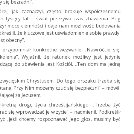
 się bezradni”.
rej, jak zaznaczył, często brakuje współczesnemu
h tysięcy lat – świat przeżywa czas zbawienia. Bóg
ciężył moce ciemności i daje nam możliwość budowania
dkreślił, że kluczowe jest uświadomienie sobie prawdy,
st obecny”.
a przypomniał konkretne wezwanie. „Nawróćcie się,
olenia”. Wyjaśnił, że ratunek możliwy jest jedynie
zącą do zbawienia jest Kościół. „Ten dom ma jedną
zwycięskim Chrystusem. Do tego orszaku trzeba się
zatana. Przy Nim możemy czuć się bezpieczni” – mówił,
żającej za Jezusem.
kretną drogę życia chrześcijańskiego. „Trzeba żyć
rać się wprowadzać je w życie” – nadmienił. Podkreślił
gdyż „jeśli chcemy rozpoznawać Jego głos, musimy być