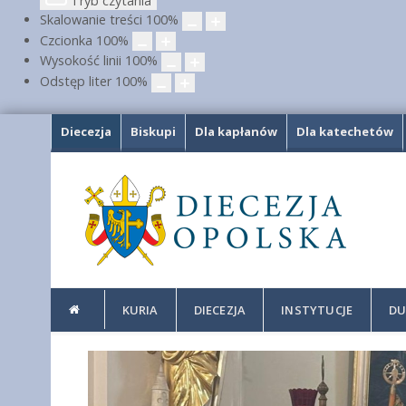
Tryb czytania
Skalowanie treści
100
%
Czcionka
100
%
Wysokość linii
100
%
Odstęp liter
100
%
Diecezja
Biskupi
Dla kapłanów
Dla katechetów
KURIA
DIECEZJA
INSTYTUCJE
DU