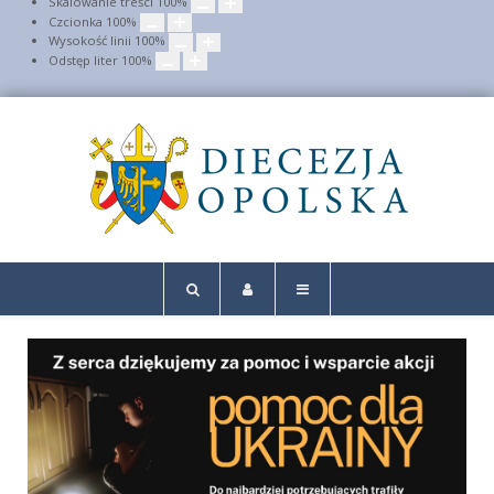
Skalowanie treści
100
%
Czcionka
100
%
Wysokość linii
100
%
Odstęp liter
100
%