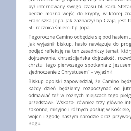
był internowany swego czasu bł. kard. Stefa
będzie można wejść do krypty, w której zn
Franciszka Jopa. Jak zaznaczył bp Czaja, jest
50. rocznica śmierci bp. Jopa.
Tegoroczne Camino odbędzie się pod hasłem „U
Jak wyjaśnił biskup, hasło nawiązuje do pr
podjąć refleksję na ten zasadniczy temat, któr
dojrzewanie, chrześcijańska dojrzałość, roz
chrztu, tego pierwszego spotkania z Jezusem
zjednoczenie z Chrystusem” – wyjaśnił.
Biskup opolski zapowiedział, że Camino będz
każdy dzień będziemy rozpoczynać od jutr
odmawiać też w różnych miejscach tego pielgr
przedstawił. Wskazał również trzy główne int
zakonne, misyjne i różnych posług w Kościele,
wojen i zgodę naszym narodzie oraz przywoły
Bogu.