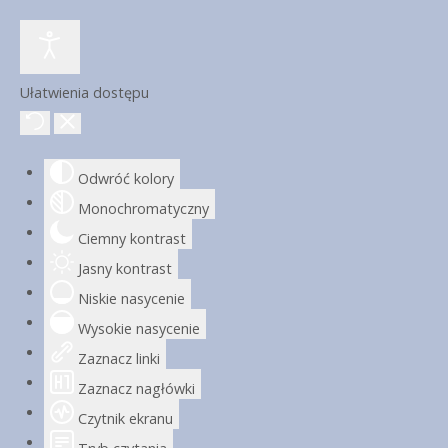
Ułatwienia dostępu
Odwróć kolory
Monochromatyczny
Ciemny kontrast
Jasny kontrast
Niskie nasycenie
Wysokie nasycenie
Zaznacz linki
Zaznacz nagłówki
Czytnik ekranu