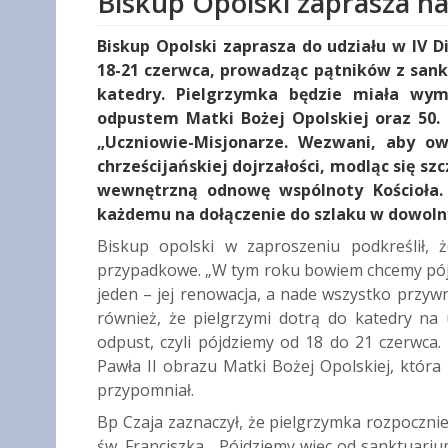
Biskup Opolski zaprasza na
Biskup Opolski zaprasza do udziału w IV 
18-21 czerwca, prowadząc pątników z sank
katedry. Pielgrzymka będzie miała wym
odpustem Matki Bożej Opolskiej oraz 50. 
„Uczniowie-Misjonarze. Wezwani, aby owo
chrześcijańskiej dojrzałości, modląc się s
wewnętrzną odnowę wspólnoty Kościoła. 
każdemu na dołączenie do szlaku w dowol
Biskup opolski w zaproszeniu podkreślił, 
przypadkowe. „W tym roku bowiem chcemy pójść
jeden – jej renowacja, a nade wszystko przywr
również, że pielgrzymi dotrą do katedry n
odpust, czyli pójdziemy od 18 do 21 czerwca.
Pawła II obrazu Matki Bożej Opolskiej, która
przypomniał.
Bp Czaja zaznaczył, że pielgrzymka rozpoczni
św. Franciszka. „Pójdziemy więc od sanktuariu