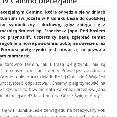
 IV Camino Diecezjalne
Diecezjalnym Camino, które odbędzie się w dniach
tuarium św. Józefa w Prudniku-Lesie do opolskiej
iar symboliczny i duchowy, gdyż zbiega się z
rocznicą śmierci bp. Franciszka Jopa. Pod hasłem
c przynosili”, uczestnicy będą zgłębiać temat
zczególnie o nowe powołania, pokój na świecie oraz
Formuła pielgrzymki jest otwarta, co pozwala
nym momencie.
że zarówno termin, jak i trasa pielgrzymki nie są
 do naszej opolskiej katedry. Powód jest zasadniczo
ócenie o niej obrazu Matki Bożej Opolskiej”. Wyjaśnił
a uroczystość odpustową. „Chcemy pielgrzymować na
 21 czerwca to bowiem data koronacji przez św. Jana
 miała miejsce 43 lata temu na Górze Świętej Anny” –
e się w Prudniku-Lesie ze względu na przeżywany Rok
m św. Józefa z Prudnika-Lasu, z miejsca, w którym też