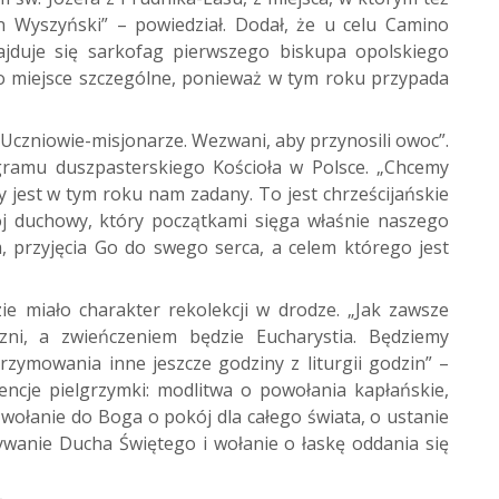
n Wyszyński” – powiedział. Dodał, że u celu Camino
ajduje się sarkofag pierwszego biskupa opolskiego
 to miejsce szczególne, ponieważ w tym roku przypada
czniowie-misjonarze. Wezwani, aby przynosili owoc”.
ogramu duszpasterskiego Kościoła w Polsce. „Chcemy
y jest w tym roku nam zadany. To jest chrześcijańskie
wój duchowy, który początkami sięga właśnie naszego
, przyjęcia Go do swego serca, a celem którego jest
ie miało charakter rekolekcji w drodze. „Jak zawsze
zni, a zwieńczeniem będzie Eucharystia. Będziemy
zymowania inne jeszcze godziny z liturgii godzin” –
encje pielgrzymki: modlitwa o powołania kapłańskie,
 wołanie do Boga o pokój dla całego świata, o ustanie
wanie Ducha Świętego i wołanie o łaskę oddania się