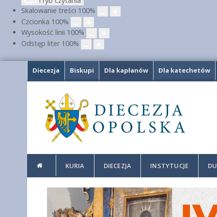
Tryb czytania
Skalowanie treści
100
%
Czcionka
100
%
Wysokość linii
100
%
Odstęp liter
100
%
Diecezja
Biskupi
Dla kapłanów
Dla katechetów
KURIA
DIECEZJA
INSTYTUCJE
DU