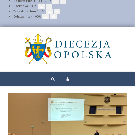
Skalowanie treści
100
%
Czcionka
100
%
Wysokość linii
100
%
Odstęp liter
100
%