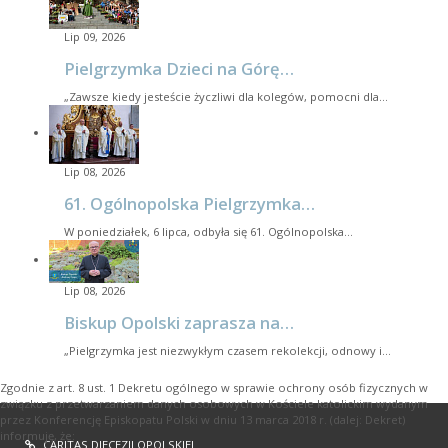
Lip 09, 2026
Pielgrzymka Dzieci na Górę…
„Zawsze kiedy jesteście życzliwi dla kolegów, pomocni dla…
Lip 08, 2026
61. Ogólnopolska Pielgrzymka…
W poniedziałek, 6 lipca, odbyła się 61. Ogólnopolska…
Lip 08, 2026
Biskup Opolski zaprasza na…
„Pielgrzymka jest niezwykłym czasem rekolekcji, odnowy i…
Zgodnie z art. 8 ust. 1 Dekretu ogólnego w sprawie ochrony osób fizycznych w
związku z przetwarzaniem danych osobowych w Kościele katolickim wydanym
przez Konferencję Episkopatu Polski w dniu 13 marca 2018 r. (dalej: Dekret)
informuję, że:
CARITAS DIECEZJI OPOLSKIEJ