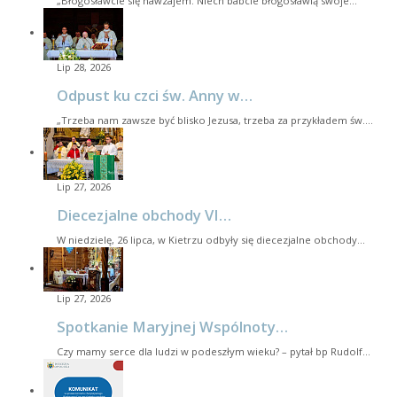
„Błogosławcie się nawzajem. Niech babcie błogosławią swoje…
Lip 28, 2026
Odpust ku czci św. Anny w…
„Trzeba nam zawsze być blisko Jezusa, trzeba za przykładem św.…
Lip 27, 2026
Diecezjalne obchody VI…
W niedzielę, 26 lipca, w Kietrzu odbyły się diecezjalne obchody…
Lip 27, 2026
Spotkanie Maryjnej Wspólnoty…
Czy mamy serce dla ludzi w podeszłym wieku? – pytał bp Rudolf…