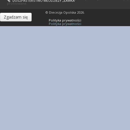
DUSZPASTERSTWO MŁODZIEŻY „ŁAWKA”
profilowane.
© Diecezja Opolska 2026.
Zgadzam się
Polityka prywatności
Polityka prywatności