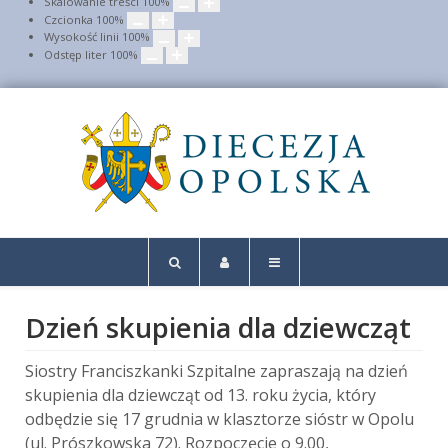
Skalowanie treści
100
%
Czcionka
100
%
Wysokość linii
100
%
Odstęp liter
100
%
Dzień skupienia dla dziewcząt
Siostry Franciszkanki Szpitalne zapraszają na dzień
skupienia dla dziewcząt od 13. roku życia, który
odbędzie się 17 grudnia w klasztorze sióstr w Opolu
(ul. Prószkowska 72). Rozpoczęcie o 9.00,