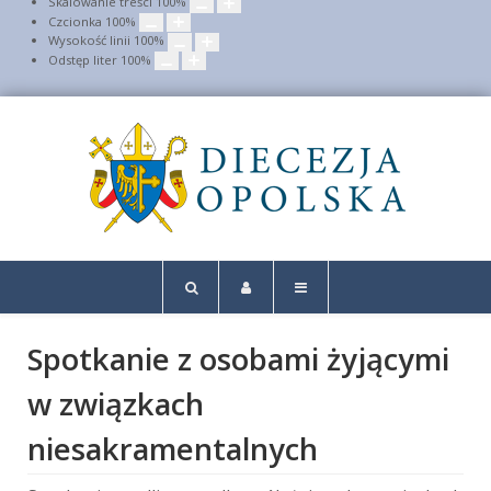
Skalowanie treści
100
%
Czcionka
100
%
Wysokość linii
100
%
Odstęp liter
100
%
Spotkanie z osobami żyjącymi
w związkach
niesakramentalnych