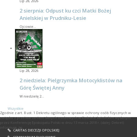
Lip 28, 2026
2 sierpnia: Odpust ku czci Matki Bożej
Anielskiej w Prudniku-Lesie
Ojcowie…
Lip 28, 2026
2 niedziela: Pielgrzymka Motocyklistów na
Górę Świętej Anny
W niedzielę 2…
Wszystkie
Zgodnie z art. 8 ust. 1 Dekretu ogólnego w sprawie ochrony osób fizycznych w
związku z przetwarzaniem danych osobowych w Kościele katolickim wydanym
przez Konferencję Episkopatu Polski w dniu 13 marca 2018 r. (dalej: Dekret)
informuję, że:
CARITAS DIECEZJI OPOLSKIEJ