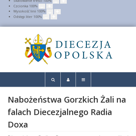
Skalowanie treści
100
%
Czcionka
100
%
Wysokość linii
100
%
Odstęp liter
100
%
Nabożeństwa Gorzkich Żali na
falach Diecezjalnego Radia
Doxa