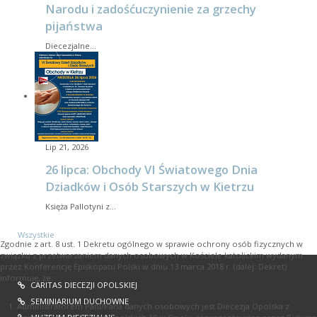
Narodu i zadośćuczynienie za grzechy
pijaństwa
Diecezjalne…
Lip 21, 2026
26 lipca: Obchody VI Światowego Dnia
Dziadków i Osób Starszych w Kietrzu
Księża Pallotyni z…
Wszystkie
Zgodnie z art. 8 ust. 1 Dekretu ogólnego w sprawie ochrony osób fizycznych w
związku z przetwarzaniem danych osobowych w Kościele katolickim wydanym
przez Konferencję Episkopatu Polski w dniu 13 marca 2018 r. (dalej: Dekret)
informuję, że:
CARITAS DIECEZJI OPOLSKIEJ
SEMINIARIUM DUCHOWNE
Administratorem Pani/Pana danych osobowych jest Diecezja Opolska z