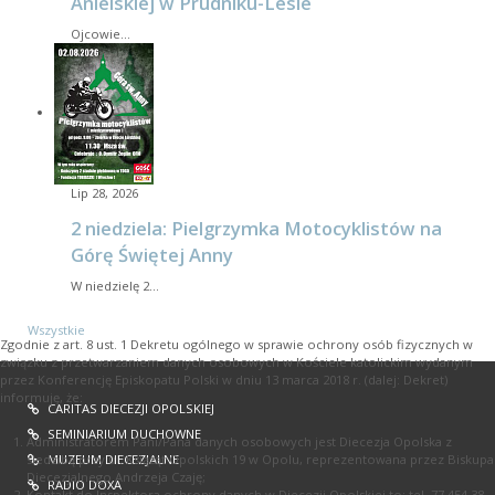
Anielskiej w Prudniku-Lesie
Ojcowie…
Lip 28, 2026
2 niedziela: Pielgrzymka Motocyklistów na
Górę Świętej Anny
W niedzielę 2…
Wszystkie
Zgodnie z art. 8 ust. 1 Dekretu ogólnego w sprawie ochrony osób fizycznych w
związku z przetwarzaniem danych osobowych w Kościele katolickim wydanym
przez Konferencję Episkopatu Polski w dniu 13 marca 2018 r. (dalej: Dekret)
informuję, że:
CARITAS DIECEZJI OPOLSKIEJ
SEMINIARIUM DUCHOWNE
Administratorem Pani/Pana danych osobowych jest Diecezja Opolska z
MUZEUM DIECEZJALNE
siedzibą przy ul. Książąt Opolskich 19 w Opolu, reprezentowana przez Biskupa
Diecezjalnego Andrzeja Czaję;
RADIO DOXA
Kontakt do Inspektora ochrony danych w Diecezji Opolskiej to: tel. 77 454 38