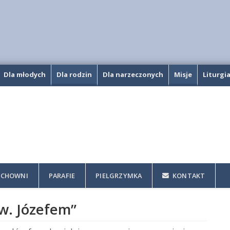
Dla młodych
Dla rodzin
Dla narzeczonych
Misje
Liturgi
CHOWNI
PARAFIE
PIELGRZYMKA
KONTAKT
św. Józefem”