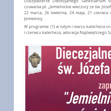
Duszpasterze Diecezjalnego Sanktuarium ś
czuwania pt. „Jemielnickie wieczory ze św. Józe
22 marca, 26 kwietnia, 24 maja, 21 czerwca
Jemielnicy.
W programie: (1) w lutym i marcu katecheza or
i czerwcu katecheza, adoracja Najświętszego S