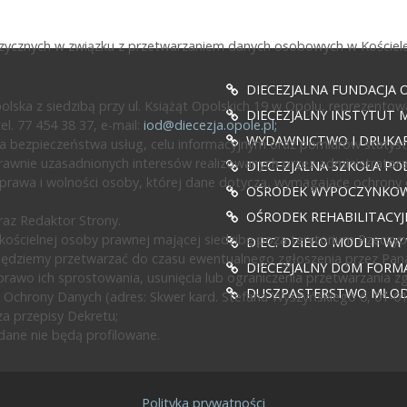
fizycznych w związku z przetwarzaniem danych osobowych w Kościele
DIECEZJALNA FUNDACJA 
ska z siedzibą przy ul. Książąt Opolskich 19 w Opolu, reprezentow
DIECEZJALNY INSTYTUT M
l. 77 454 38 37, e-mail:
iod@diecezja.opole.pl
;
WYDAWNICTWO I DRUKAR
 bezpieczeństwa usług, celu informacyjnym oraz pomiarów statyst
awnie uzasadnionych interesów realizowanych przez administratora l
DIECEZJALNA SZKOŁA PO
prawa i wolności osoby, której dane dotyczą, wymagające ochrony
OŚRODEK WYPOCZYNKOWY
OŚRODEK REHABILITACY
az Redaktor Strony.
ścielnej osoby prawnej mającej siedzibę poza terytorium Rzeczypos
DIEC. DZIEŁO MODLITWY
będziemy przetwarzać do czasu ewentualnego zgłoszenia przez Pan
DIECEZJALNY DOM FORMA
rawo ich sprostowania, usunięcia lub ograniczenia przetwarzania z
DUSZPASTERSTWO MŁODZ
 Ochrony Danych (adres: Skwer kard. Stefana Wyszyńskiego 6, 01-0
a przepisy Dekretu;
ane nie będą profilowane.
Polityka prywatności