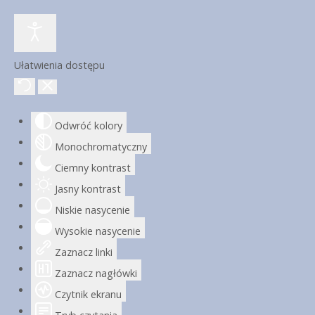
Ułatwienia dostępu
Odwróć kolory
Monochromatyczny
Ciemny kontrast
Jasny kontrast
Niskie nasycenie
Wysokie nasycenie
Zaznacz linki
Zaznacz nagłówki
Czytnik ekranu