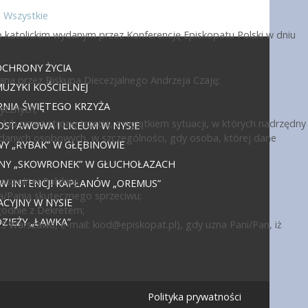
Wszystkie
 katolickim wydanym przez Konferencję Episkopatu Polski w dniu
OCHRONY ŻYCIA
ana przez Biskupa Diecezjalnego Andrzeja Czaję;
UZYKI KOŚCIELNEJ
NIA ŚWIĘTEGO KRZYŻA
ycznych;
ub przez stronę trzecią, z wyjątkiem sytuacji, w których nadrzędny
DSTAWOWA I LICEUM W NYSIE
 danych osobowych, w szczególności, gdy osoba, której dane
 „RYBAK” W GŁĘBINOWIE
JNY „SKOWRONEK” W GŁUCHOŁAZACH
politej Polskiej;
 W INTENCJI KAPŁANÓW „OREMUS”
a/Panią skutecznego sprzeciwu;
CYJNY W NYSIE
godnie z Dekretem;
IEŻY „ŁAWKA”
15 Warszawa, e-mail:
kiod@episkopat.pl
), gdy uzna Pani/Pan, iż
Polityka prywatności