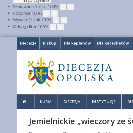
Tryb czytania
Skalowanie treści
100
%
Czcionka
100
%
Wysokość linii
100
%
Odstęp liter
100
%
Diecezja
Biskupi
Dla kapłanów
Dla katechetów
KURIA
DIECEZJA
INSTYTUCJE
DU
Jemielnickie „wieczory ze 