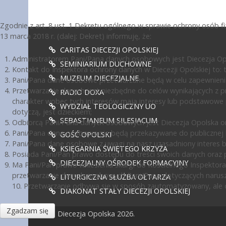
Zgodnie z art. 8 ust. 1 Dekretu ogólnego w sprawie ochrony osób 
13 marca 2018 r. (dalej: Dekret) informuję, że:
CARITAS DIECEZJI OPOLSKIEJ
Administratorem Pani/Pana danych osobowych jest Diecezja Opol
SEMINIARIUM DUCHOWNE
Kontakt do Inspektora ochrony danych w Diecezji Opolskiej to: te
MUZEUM DIECEZJALNE
Pani/Pana dane osobowe przetwarzane będą w celu zapewnienia
Przetwarzanie danych jest niezbędne do celów wynikających z pr
RADIO DOXA
charakter wobec tych interesów mają interesy lub podstawowe 
WYDZIAŁ TEOLOGICZNY UO
dotyczą, jest dzieckiem;
SEBASTIANEUM SILESIACUM
Odbiorcą Pani/Pana danych osobowych jest Diecezja Opolska or
Pani/Pana dane osobowe nie będą przekazywane do publicznej ko
GOŚĆ OPOLSKI
Pani/Pana dane osobowe z uwagi na nasz uzasadniony interes 
KSIĘGARNIA ŚWIĘTEGO KRZYŻA
Posiada Pani/Pan prawo dostępu do treści swoich danych oraz p
DIECEZJALNY OŚRODEK FORMACYJNY
Ma Pani/Pan prawo wniesienia skargi do Kościelnego Inspektora
przetwarzanie danych osobowych Pani/Pana dotyczących narusz
LITURGICZNA SŁUŻBA OŁTARZA
10. Przetwarzanie odbywa się w sposób zautomatyzowany, ale d
DIAKONAT STAŁY DIECEZJI OPOLSKIEJ
Zgadzam się
© Diecezja Opolska 2026.