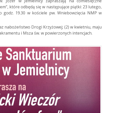
w. Józef w Jemielnicy zapraszają na comiesięczne
fem”, które odbędą się w następujące piątki: 23 lutego,
 o godz. 19.30 w kościele pw. Wniebowzięcia NMP w
az nabożeństwo Drogi Krzyżowej; (2) w kwietniu, maju
akramentu i Msza św. w powierzonych intencjach.