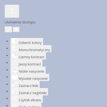
Ułatwienia dostępu
Odwróć kolory
Monochromatyczny
Ciemny kontrast
Jasny kontrast
Niskie nasycenie
Wysokie nasycenie
Zaznacz linki
Zaznacz nagłówki
Czytnik ekranu