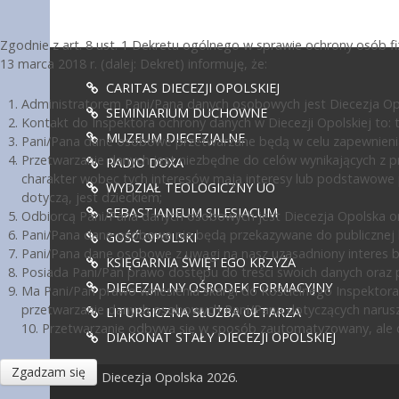
Zgodnie z art. 8 ust. 1 Dekretu ogólnego w sprawie ochrony osób 
13 marca 2018 r. (dalej: Dekret) informuję, że:
CARITAS DIECEZJI OPOLSKIEJ
Administratorem Pani/Pana danych osobowych jest Diecezja Opol
SEMINIARIUM DUCHOWNE
Kontakt do Inspektora ochrony danych w Diecezji Opolskiej to: te
MUZEUM DIECEZJALNE
Pani/Pana dane osobowe przetwarzane będą w celu zapewnienia
Przetwarzanie danych jest niezbędne do celów wynikających z pr
RADIO DOXA
charakter wobec tych interesów mają interesy lub podstawowe 
WYDZIAŁ TEOLOGICZNY UO
dotyczą, jest dzieckiem;
SEBASTIANEUM SILESIACUM
Odbiorcą Pani/Pana danych osobowych jest Diecezja Opolska or
Pani/Pana dane osobowe nie będą przekazywane do publicznej ko
GOŚĆ OPOLSKI
Pani/Pana dane osobowe z uwagi na nasz uzasadniony interes 
KSIĘGARNIA ŚWIĘTEGO KRZYŻA
Posiada Pani/Pan prawo dostępu do treści swoich danych oraz p
DIECEZJALNY OŚRODEK FORMACYJNY
Ma Pani/Pan prawo wniesienia skargi do Kościelnego Inspektora
przetwarzanie danych osobowych Pani/Pana dotyczących narusz
LITURGICZNA SŁUŻBA OŁTARZA
10. Przetwarzanie odbywa się w sposób zautomatyzowany, ale d
DIAKONAT STAŁY DIECEZJI OPOLSKIEJ
Zgadzam się
© Diecezja Opolska 2026.