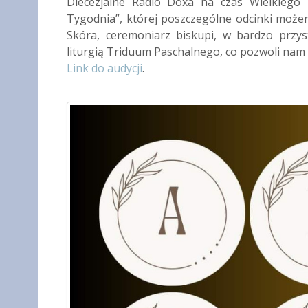
Diecezjalne Radio Doxa na czas Wielkiego 
Tygodnia”, której poszczególne odcinki możemy
Skóra, ceremoniarz biskupi, w bardzo przys
liturgią Triduum Paschalnego, co pozwoli nam b
Link do audycji
.