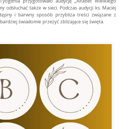
Tyogdnia przygotowało audycję „Alfabet Wielkiego
 odsłuchać także w sieci. Podczas audycji ks. Maciej
tępny i barwny sposób przybliża treści związane z
ardziej świadomie przeżyć zbliżające się święta.