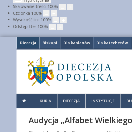
Tryb czytania
Skalowanie treści
100
%
Czcionka
100
%
Wysokość linii
100
%
Odstęp liter
100
%
Diecezja
Biskupi
Dla kapłanów
Dla katechetów
KURIA
DIECEZJA
INSTYTUCJE
DU
Audycja „Alfabet Wielkieg