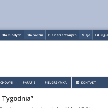
Dla młodych
Dla rodzin
Dla narzeczonych
Misje
Liturgi
CHOWNI
PARAFIE
PIELGRZYMKA
KONTAKT
o Tygodnia”