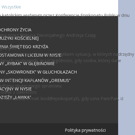
Wszystkie
 katolickim wydanym przez Konferencję Episkopatu Polski w dniu
OCHRONY ŻYCIA
ana przez Biskupa Diecezjalnego Andrzeja Czaję;
UZYKI KOŚCIELNEJ
NIA ŚWIĘTEGO KRZYŻA
ycznych;
ub przez stronę trzecią, z wyjątkiem sytuacji, w których nadrzędny
DSTAWOWA I LICEUM W NYSIE
 danych osobowych, w szczególności, gdy osoba, której dane
 „RYBAK” W GŁĘBINOWIE
JNY „SKOWRONEK” W GŁUCHOŁAZACH
politej Polskiej;
 W INTENCJI KAPŁANÓW „OREMUS”
a/Panią skutecznego sprzeciwu;
CYJNY W NYSIE
godnie z Dekretem;
IEŻY „ŁAWKA”
15 Warszawa, e-mail:
kiod@episkopat.pl
), gdy uzna Pani/Pan, iż
Polityka prywatności