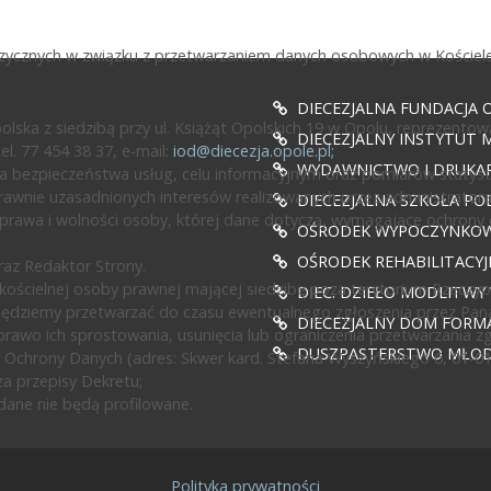
fizycznych w związku z przetwarzaniem danych osobowych w Kościele
DIECEZJALNA FUNDACJA 
ska z siedzibą przy ul. Książąt Opolskich 19 w Opolu, reprezentow
DIECEZJALNY INSTYTUT M
l. 77 454 38 37, e-mail:
iod@diecezja.opole.pl
;
WYDAWNICTWO I DRUKAR
 bezpieczeństwa usług, celu informacyjnym oraz pomiarów statyst
awnie uzasadnionych interesów realizowanych przez administratora l
DIECEZJALNA SZKOŁA PO
prawa i wolności osoby, której dane dotyczą, wymagające ochrony
OŚRODEK WYPOCZYNKOWY
OŚRODEK REHABILITACY
az Redaktor Strony.
ścielnej osoby prawnej mającej siedzibę poza terytorium Rzeczypos
DIEC. DZIEŁO MODLITWY
będziemy przetwarzać do czasu ewentualnego zgłoszenia przez Pan
DIECEZJALNY DOM FORMA
rawo ich sprostowania, usunięcia lub ograniczenia przetwarzania z
DUSZPASTERSTWO MŁODZ
 Ochrony Danych (adres: Skwer kard. Stefana Wyszyńskiego 6, 01-0
a przepisy Dekretu;
ane nie będą profilowane.
Polityka prywatności