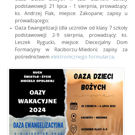
podstawowej): 21 lipca - 1 sierpnia, prowadzący:
ks. Andrzej Flak, miejsce: Zakopane; zapisy u
prowadzącego;
Oaza Ewangelizacji (dla uczniów od klasy 7 szkoły
podstawowej): 2-9 sierpnia, prowadzący: ks.
Leszek Rygucki, miejsce: Diecezjalny Dom
Formacyjny w Raciborzu-Miedoni; z
apisy za
pośrednictwem
elektronicznego formularza
.