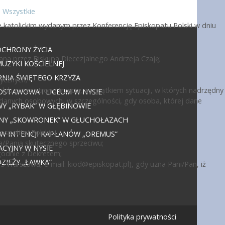
Wszystkie
 katolickim wydanym przez Konferencję Episkopatu Polski w dniu
OCHRONY ŻYCIA
ana przez Biskupa Diecezjalnego Andrzeja Czaję;
UZYKI KOŚCIELNEJ
NIA ŚWIĘTEGO KRZYŻA
ycznych;
ub przez stronę trzecią, z wyjątkiem sytuacji, w których nadrzędny
DSTAWOWA I LICEUM W NYSIE
 danych osobowych, w szczególności, gdy osoba, której dane
 „RYBAK” W GŁĘBINOWIE
JNY „SKOWRONEK” W GŁUCHOŁAZACH
politej Polskiej;
 W INTENCJI KAPŁANÓW „OREMUS”
a/Panią skutecznego sprzeciwu;
CYJNY W NYSIE
godnie z Dekretem;
IEŻY „ŁAWKA”
15 Warszawa, e-mail:
kiod@episkopat.pl
), gdy uzna Pani/Pan, iż
Polityka prywatności