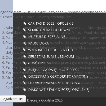
Zgodnie z art. 8 ust. 1 Dekretu ogólnego w sprawie ochrony osób 
13 marca 2018 r. (dalej: Dekret) informuję, że:
CARITAS DIECEZJI OPOLSKIEJ
Administratorem Pani/Pana danych osobowych jest Diecezja Opol
SEMINIARIUM DUCHOWNE
Kontakt do Inspektora ochrony danych w Diecezji Opolskiej to: te
MUZEUM DIECEZJALNE
Pani/Pana dane osobowe przetwarzane będą w celu zapewnienia
Przetwarzanie danych jest niezbędne do celów wynikających z pr
RADIO DOXA
charakter wobec tych interesów mają interesy lub podstawowe 
WYDZIAŁ TEOLOGICZNY UO
dotyczą, jest dzieckiem;
SEBASTIANEUM SILESIACUM
Odbiorcą Pani/Pana danych osobowych jest Diecezja Opolska or
Pani/Pana dane osobowe nie będą przekazywane do publicznej ko
GOŚĆ OPOLSKI
Pani/Pana dane osobowe z uwagi na nasz uzasadniony interes 
KSIĘGARNIA ŚWIĘTEGO KRZYŻA
Posiada Pani/Pan prawo dostępu do treści swoich danych oraz p
DIECEZJALNY OŚRODEK FORMACYJNY
Ma Pani/Pan prawo wniesienia skargi do Kościelnego Inspektora
przetwarzanie danych osobowych Pani/Pana dotyczących narusz
LITURGICZNA SŁUŻBA OŁTARZA
10. Przetwarzanie odbywa się w sposób zautomatyzowany, ale d
DIAKONAT STAŁY DIECEZJI OPOLSKIEJ
Zgadzam się
© Diecezja Opolska 2026.