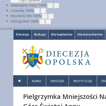
Tryb czytania
Skalowanie treści
100
%
Czcionka
100
%
Wysokość linii
100
%
Odstęp liter
100
%
Diecezja
Biskupi
Dla kapłanów
Dla katechetów
KURIA
DIECEZJA
INSTYTUCJE
DU
Pielgrzymka Mniejszości N