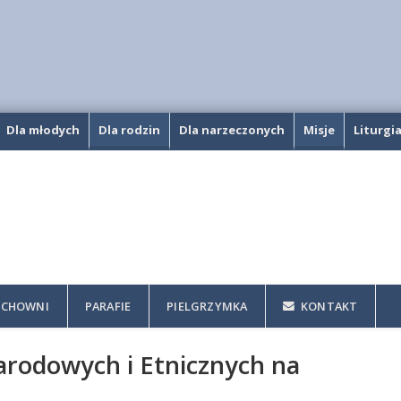
Dla młodych
Dla rodzin
Dla narzeczonych
Misje
Liturgi
CHOWNI
PARAFIE
PIELGRZYMKA
KONTAKT
arodowych i Etnicznych na