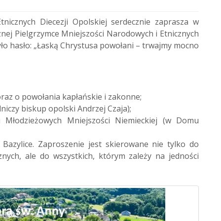
nicznych Diecezji Opolskiej serdecznie zaprasza w
cznej Pielgrzymce Mniejszości Narodowych i Etnicznych
yło hasło: „Łaską Chrystusa powołani – trwajmy mocno
 oraz o powołania kapłańskie i zakonne;
niczy biskup opolski Andrzej Czaja);
i Młodzieżowych Mniejszości Niemieckiej (w Domu
Bazylice. Zaproszenie jest skierowane nie tylko do
nych, ale do wszystkich, którym zależy na jedności