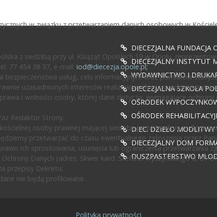
fizycznych w związku z przetwarzaniem danych osobowych w Kościele
DIECEZJALNA FUNDACJA 
ska z siedzibą przy ul. Książąt Opolskich 19 w Opolu, reprezentow
DIECEZJALNY INSTYTUT M
l. 77 454 38 37, e-mail:
iod@diecezja.opole.pl
;
WYDAWNICTWO I DRUKAR
 bezpieczeństwa usług, celu informacyjnym oraz pomiarów statyst
awnie uzasadnionych interesów realizowanych przez administratora l
DIECEZJALNA SZKOŁA PO
prawa i wolności osoby, której dane dotyczą, wymagające ochrony
OŚRODEK WYPOCZYNKOWY
OŚRODEK REHABILITACY
az Redaktor Strony.
ścielnej osoby prawnej mającej siedzibę poza terytorium Rzeczypos
DIEC. DZIEŁO MODLITWY
będziemy przetwarzać do czasu ewentualnego zgłoszenia przez Pan
DIECEZJALNY DOM FORMA
rawo ich sprostowania, usunięcia lub ograniczenia przetwarzania z
DUSZPASTERSTWO MŁODZ
 Ochrony Danych (adres: Skwer kard. Stefana Wyszyńskiego 6, 01-0
a przepisy Dekretu;
ane nie będą profilowane.
Polityka prywatności