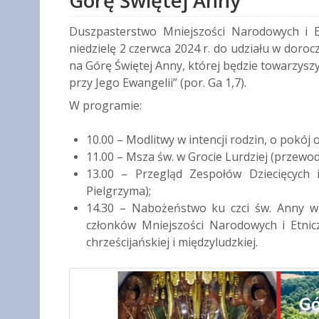
Górę Świętej Anny
Duszpasterstwo Mniejszości Narodowych i Et
niedzielę 2 czerwca 2024 r. do udziału w doro
na Górę Świętej Anny, której będzie towarzysz
przy Jego Ewangelii” (por. Ga 1,7).
W programie:
10.00 – Modlitwy w intencji rodzin, o pokój
11.00 – Msza św. w Grocie Lurdziej (przewod
13.00 – Przegląd Zespołów Dziecięcych 
Pielgrzyma);
14.30 – Nabożeństwo ku czci św. Anny w 
członków Mniejszości Narodowych i Etnicz
chrześcijańskiej i międzyludzkiej.