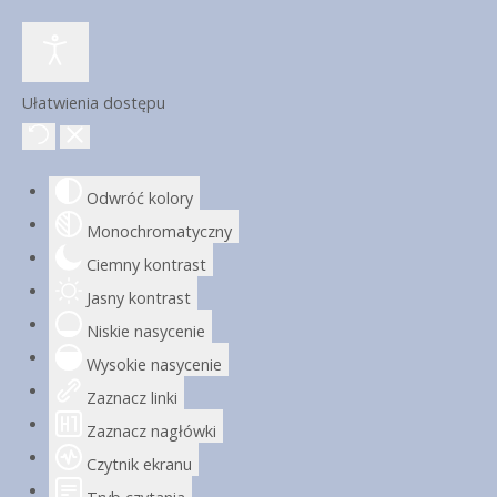
Ułatwienia dostępu
Odwróć kolory
Monochromatyczny
Ciemny kontrast
Jasny kontrast
Niskie nasycenie
Wysokie nasycenie
Zaznacz linki
Zaznacz nagłówki
Czytnik ekranu