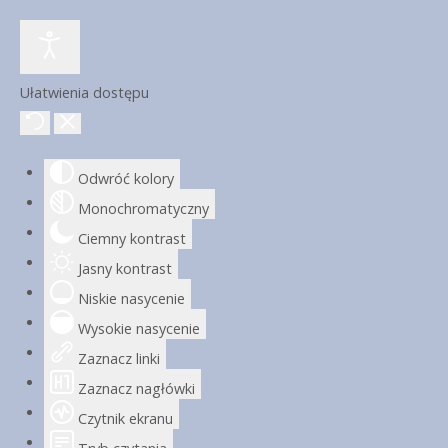
Ułatwienia dostępu
Odwróć kolory
Monochromatyczny
Ciemny kontrast
Jasny kontrast
Niskie nasycenie
Wysokie nasycenie
Zaznacz linki
Zaznacz nagłówki
Czytnik ekranu