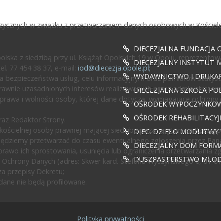
fizycznych w związku z przetwarzaniem danych osobowych w Kościele
DIECEZJALNA FUNDACJA 
ska z siedzibą przy ul. Książąt Opolskich 19 w Opolu, reprezentow
DIECEZJALNY INSTYTUT M
l. 77 454 38 37, e-mail:
iod@diecezja.opole.pl
;
WYDAWNICTWO I DRUKAR
 bezpieczeństwa usług, celu informacyjnym oraz pomiarów statyst
awnie uzasadnionych interesów realizowanych przez administratora l
DIECEZJALNA SZKOŁA PO
prawa i wolności osoby, której dane dotyczą, wymagające ochrony
OŚRODEK WYPOCZYNKOWY
OŚRODEK REHABILITACY
az Redaktor Strony.
ścielnej osoby prawnej mającej siedzibę poza terytorium Rzeczypos
DIEC. DZIEŁO MODLITWY
będziemy przetwarzać do czasu ewentualnego zgłoszenia przez Pan
DIECEZJALNY DOM FORMA
rawo ich sprostowania, usunięcia lub ograniczenia przetwarzania z
DUSZPASTERSTWO MŁODZ
 Ochrony Danych (adres: Skwer kard. Stefana Wyszyńskiego 6, 01-0
a przepisy Dekretu;
ane nie będą profilowane.
Polityka prywatności