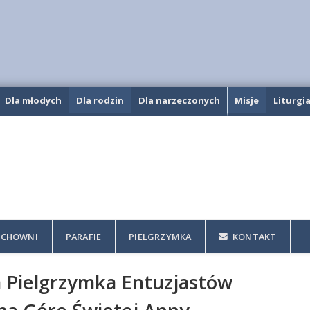
Dla młodych
Dla rodzin
Dla narzeczonych
Misje
Liturgi
CHOWNI
PARAFIE
PIELGRZYMKA
KONTAKT
a Pielgrzymka Entuzjastów