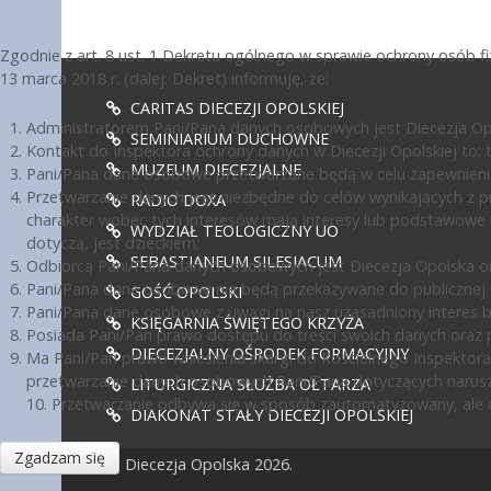
Zgodnie z art. 8 ust. 1 Dekretu ogólnego w sprawie ochrony osób 
13 marca 2018 r. (dalej: Dekret) informuję, że:
CARITAS DIECEZJI OPOLSKIEJ
Administratorem Pani/Pana danych osobowych jest Diecezja Opol
SEMINIARIUM DUCHOWNE
Kontakt do Inspektora ochrony danych w Diecezji Opolskiej to: te
MUZEUM DIECEZJALNE
Pani/Pana dane osobowe przetwarzane będą w celu zapewnienia
Przetwarzanie danych jest niezbędne do celów wynikających z pr
RADIO DOXA
charakter wobec tych interesów mają interesy lub podstawowe 
WYDZIAŁ TEOLOGICZNY UO
dotyczą, jest dzieckiem;
SEBASTIANEUM SILESIACUM
Odbiorcą Pani/Pana danych osobowych jest Diecezja Opolska or
Pani/Pana dane osobowe nie będą przekazywane do publicznej ko
GOŚĆ OPOLSKI
Pani/Pana dane osobowe z uwagi na nasz uzasadniony interes 
KSIĘGARNIA ŚWIĘTEGO KRZYŻA
Posiada Pani/Pan prawo dostępu do treści swoich danych oraz p
DIECEZJALNY OŚRODEK FORMACYJNY
Ma Pani/Pan prawo wniesienia skargi do Kościelnego Inspektora
przetwarzanie danych osobowych Pani/Pana dotyczących narusz
LITURGICZNA SŁUŻBA OŁTARZA
10. Przetwarzanie odbywa się w sposób zautomatyzowany, ale d
DIAKONAT STAŁY DIECEZJI OPOLSKIEJ
Zgadzam się
© Diecezja Opolska 2026.