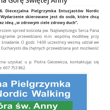
 na Górę Świętej Anny
6. Diecezjalna Pielgrzymka Entuzjastów Nordic
 Wydarzenie skierowane jest do osób, które chcą
az ideą „w zdrowym ciele zdrowy duch”.
arszem sprzed kościoła pw. Najświętszego Serca Pana
programie przewidziano m.in. wspólną modlitwę przy
 śniadanie. O godz. 14.00 uczestnicy wezmą udział we
 Eucharystii dla chętnych przewidziana jest możliwość
na uzyskać u p. Piotra Giecewicza, kontaktując się
e: 607 753 862.