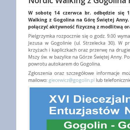
Nordic Walking z Gogolina
W sobotę 14 czerwca br. odbędzie się 1
Walking z Gogolina na Górę Świętej Anny.
połączyć aktywność fizyczną z modlitwą or
Pielgrzymka rozpocznie się o godz. 9.00 wym
Jezusa w Gogolinie (ul. Strzelecka 30). W 
krzyżach i kapliczkach oraz przerwę na drugie
Mszy św. w bazylice na Górze Świętej Anny. Po
powrotu autokarem do Gogolina.
Zgłoszenia oraz szczegółowe informacje moż
mailowo:
giecewicz@gogolin.pl
lub telefoniczni