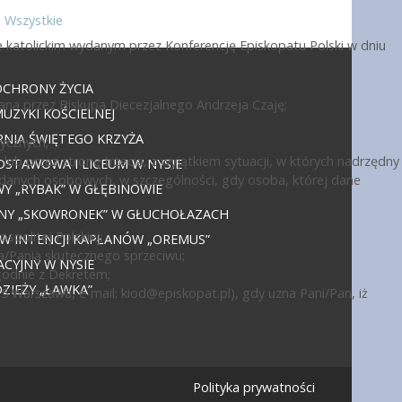
Wszystkie
 katolickim wydanym przez Konferencję Episkopatu Polski w dniu
OCHRONY ŻYCIA
ana przez Biskupa Diecezjalnego Andrzeja Czaję;
UZYKI KOŚCIELNEJ
NIA ŚWIĘTEGO KRZYŻA
ycznych;
ub przez stronę trzecią, z wyjątkiem sytuacji, w których nadrzędny
DSTAWOWA I LICEUM W NYSIE
 danych osobowych, w szczególności, gdy osoba, której dane
 „RYBAK” W GŁĘBINOWIE
JNY „SKOWRONEK” W GŁUCHOŁAZACH
politej Polskiej;
 W INTENCJI KAPŁANÓW „OREMUS”
a/Panią skutecznego sprzeciwu;
CYJNY W NYSIE
godnie z Dekretem;
IEŻY „ŁAWKA”
15 Warszawa, e-mail:
kiod@episkopat.pl
), gdy uzna Pani/Pan, iż
Polityka prywatności