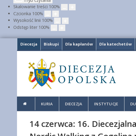
Tryb czytania
Skalowanie treści
100
%
Czcionka
100
%
Wysokość linii
100
%
Odstęp liter
100
%
Diecezja
Biskupi
Dla kapłanów
Dla katechetów
KURIA
DIECEZJA
INSTYTUCJE
DU
14 czerwca: 16. Diecezjaln