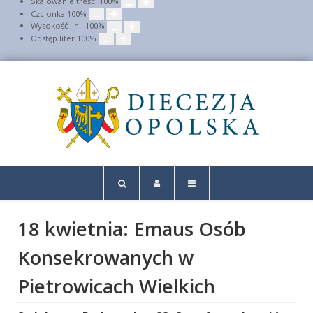
Skalowanie treści
100
%
Czcionka
100
%
Wysokość linii
100
%
Odstęp liter
100
%
18 kwietnia: Emaus Osób
Konsekrowanych w
Pietrowicach Wielkich