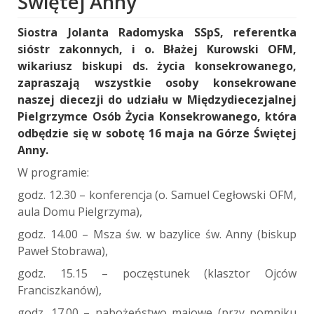
Świętej Anny
Siostra Jolanta Radomyska SSpS, referentka
sióstr zakonnych, i o. Błażej Kurowski OFM,
wikariusz biskupi ds. życia konsekrowanego,
zapraszają wszystkie osoby konsekrowane
naszej diecezji do udziału w Międzydiecezjalnej
Pielgrzymce Osób Życia Konsekrowanego, która
odbędzie się w sobotę 16 maja na Górze Świętej
Anny.
W programie:
godz. 12.30 – konferencja (o. Samuel Cegłowski OFM,
aula Domu Pielgrzyma),
godz. 14.00 – Msza św. w bazylice św. Anny (biskup
Paweł Stobrawa),
godz. 15.15 – poczęstunek (klasztor Ojców
Franciszkanów),
godz. 17.00 – nabożeństwo majowe (przy pomniku