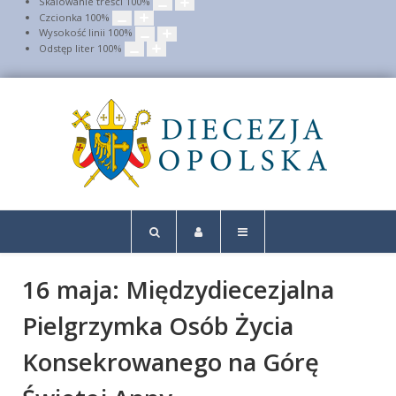
Skalowanie treści
100
%
Czcionka
100
%
Wysokość linii
100
%
Odstęp liter
100
%
16 maja: Międzydiecezjalna
Pielgrzymka Osób Życia
Konsekrowanego na Górę