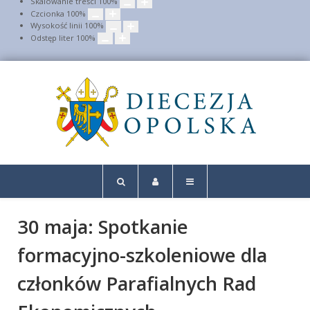
Skalowanie treści
100
%
Czcionka
100
%
Wysokość linii
100
%
Odstęp liter
100
%
30 maja: Spotkanie
formacyjno-szkoleniowe dla
członków Parafialnych Rad