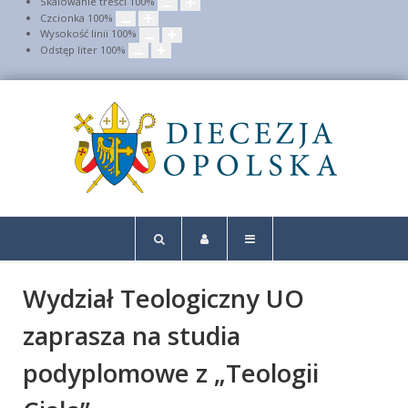
Skalowanie treści
100
%
Czcionka
100
%
Wysokość linii
100
%
Odstęp liter
100
%
Wydział Teologiczny UO
zaprasza na studia
podyplomowe z „Teologii