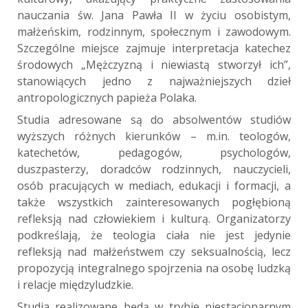
nauczania św. Jana Pawła II w życiu osobistym,
małżeńskim, rodzinnym, społecznym i zawodowym.
Szczególne miejsce zajmuje interpretacja katechez
środowych „Mężczyzną i niewiastą stworzył ich”,
stanowiących jedno z najważniejszych dzieł
antropologicznych papieża Polaka.
Studia adresowane są do absolwentów studiów
wyższych różnych kierunków – m.in. teologów,
katechetów, pedagogów, psychologów,
duszpasterzy, doradców rodzinnych, nauczycieli,
osób pracujących w mediach, edukacji i formacji, a
także wszystkich zainteresowanych pogłębioną
refleksją nad człowiekiem i kulturą. Organizatorzy
podkreślają, że teologia ciała nie jest jedynie
refleksją nad małżeństwem czy seksualnością, lecz
propozycją integralnego spojrzenia na osobę ludzką
i relacje międzyludzkie.
Studia realizowane będą w trybie niestacjonarnym