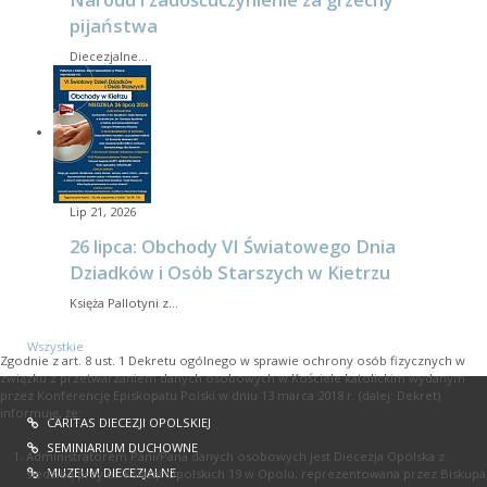
pijaństwa
Diecezjalne…
Lip 21, 2026
26 lipca: Obchody VI Światowego Dnia
Dziadków i Osób Starszych w Kietrzu
Księża Pallotyni z…
Wszystkie
Zgodnie z art. 8 ust. 1 Dekretu ogólnego w sprawie ochrony osób fizycznych w
związku z przetwarzaniem danych osobowych w Kościele katolickim wydanym
przez Konferencję Episkopatu Polski w dniu 13 marca 2018 r. (dalej: Dekret)
informuję, że:
CARITAS DIECEZJI OPOLSKIEJ
SEMINIARIUM DUCHOWNE
Administratorem Pani/Pana danych osobowych jest Diecezja Opolska z
MUZEUM DIECEZJALNE
siedzibą przy ul. Książąt Opolskich 19 w Opolu, reprezentowana przez Biskupa