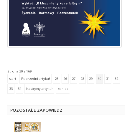
Strona 30 z 169
start
Poprzedni artykuł
25
26
27
28
29
30
31
32
33
34
Następny artykuł
koniec
POZOSTAŁE ZAPOWIEDZI