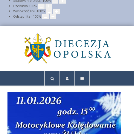
Skalowanie treści
100
%
Czcionka
100
%
Wysokość linii
100
%
Odstęp liter
100
%