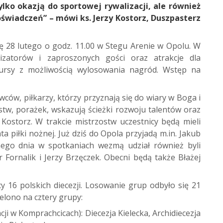
ylko okazją do sportowej rywalizacji, ale również
wiadczeń” – mówi ks. Jerzy Kostorz, Duszpasterz
ę 28 lutego o godz. 11.00 w Stegu Arenie w Opolu. W
izatorów i zaproszonych gości oraz atrakcje dla
kursy z możliwością wylosowania nagród. Wstęp na
ów, piłkarzy, którzy przyznają się do wiary w Boga i
tw, porażek, wskazują ścieżki rozwoju talentów oraz
. Kostorz. W trakcie mistrzostw uczestnicy będą mieli
 piłki nożnej. Już dziś do Opola przyjadą m.in. Jakub
jnego dnia w spotkaniach wezmą udział również byli
 Fornalik i Jerzy Brzęczek. Obecni będą także Błażej
y 16 polskich diecezji. Losowanie grup odbyło się 21
elono na cztery grupy:
i w Komprachcicach): Diecezja Kielecka, Archidiecezja