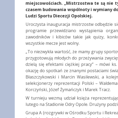
miejscowościach. „Mistrzostwa te są nie t
czasem budowania wspólnoty i wymiany doś
Ludzi Sportu Diecezji Opolskiej.
Uroczysta inauguracja mistrzostw odbędzie si
programie przewidziano wystąpienia organ
zawodników i kibiców takie jak quizy, kon
wszystkie mecze jest wolny.
„To niezwykła wartość, że mamy grupy sportowc
przygotowują młodych do przeżywania zwycięs
dzielą się efektami ciężkiej pracy” – mówi ks
okazję do spotkań ze znanymi postaciami świata
Błaszczykowski i Marcin Wasilewski, a kole
selekcjonerzy reprezentacji Polski – Waldemar
Korczyński, Józef Żymańczyk i Marek Tracz.
W turnieju wezmą udział księża reprezentując
lutego na Stadionie Odry Opole. Drużyny podzi
Grupa A (rozgrywki w Ośrodku Sportu i Rekreacj