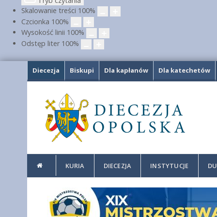
Tryb czytania
Skalowanie treści
100
%
Czcionka
100
%
Wysokość linii
100
%
Odstęp liter
100
%
Diecezja
Biskupi
Dla kapłanów
Dla katechetów
KURIA
DIECEZJA
INSTYTUCJE
DU