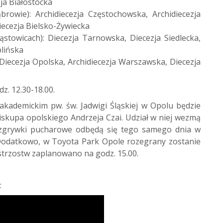
ja Białostocka
owie): Archidiecezja Częstochowska, Archidiecezja
iecezja Bielsko-Żywiecka
stowicach): Diecezja Tarnowska, Diecezja Siedlecka,
lińska
Diecezja Opolska, Archidiecezja Warszawska, Diecezja
z. 12.30-18.00.
akademickim pw. św. Jadwigi Śląskiej w Opolu będzie
kupa opolskiego Andrzeja Czai. Udział w niej wezmą
Rozgrywki pucharowe odbędą się tego samego dnia w
 Dodatkowo, w Toyota Park Opole rozegrany zostanie
istrzostw zaplanowano na godz. 15.00.
: