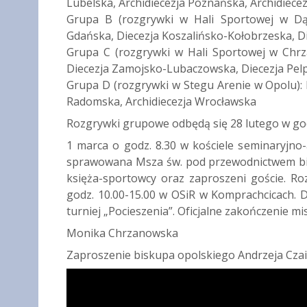
Lubelska, Archidiecezja Poznańska, Archidiecez
Grupa B (rozgrywki w Hali Sportowej w Dąbr
Gdańska, Diecezja Koszalińsko-Kołobrzeska, D
Grupa C (rozgrywki w Hali Sportowej w Chrzą
Diecezja Zamojsko-Lubaczowska, Diecezja Pelp
Grupa D (rozgrywki w Stegu Arenie w Opolu): 
Radomska, Archidiecezja Wrocławska
Rozgrywki grupowe odbędą się 28 lutego w god
1 marca o godz. 8.30 w kościele seminaryjno-
sprawowana Msza św. pod przewodnictwem bis
księża-sportowcy oraz zaproszeni goście. 
godz. 10.00-15.00 w OSiR w Komprachcicach.
turniej „Pocieszenia”. Oficjalne zakończenie m
Monika Chrzanowska
Zaproszenie biskupa opolskiego Andrzeja Czai