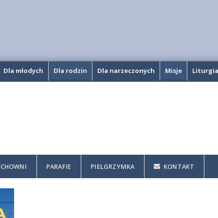
Dla młodych
Dla rodzin
Dla narzeczonych
Misje
Liturgi
CHOWNI
PARAFIE
PIELGRZYMKA
KONTAKT