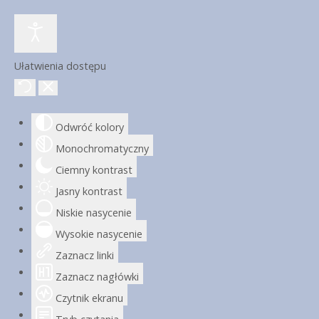
Ułatwienia dostępu
Odwróć kolory
Monochromatyczny
Ciemny kontrast
Jasny kontrast
Niskie nasycenie
Wysokie nasycenie
Zaznacz linki
Zaznacz nagłówki
Czytnik ekranu