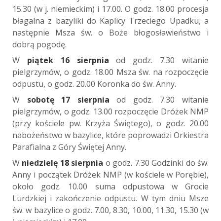
15.30 (w j. niemieckim) i 17.00. O godz. 18.00 procesja
błagalna z bazyliki do Kaplicy Trzeciego Upadku, a
następnie Msza św. o Boże błogosławieństwo i
dobrą pogodę.
W
piątek 16 sierpnia
od godz. 7.30 witanie
pielgrzymów, o godz. 18.00 Msza św. na rozpoczęcie
odpustu, o godz. 20.00 Koronka do św. Anny.
W
sobotę 17 sierpnia
od godz. 7.30 witanie
pielgrzymów, o godz. 13.00 rozpoczęcie Dróżek NMP
(przy kościele pw. Krzyża Świętego), o godz. 20.00
nabożeństwo w bazylice, które poprowadzi Orkiestra
Parafialna z Góry Świętej Anny.
W
niedzielę 18 sierpnia
o godz. 7.30 Godzinki do św.
Anny i początek Dróżek NMP (w kościele w Porębie),
około godz. 10.00 suma odpustowa w Grocie
Lurdzkiej i zakończenie odpustu. W tym dniu Msze
św. w bazylice o godz. 7.00, 8.30, 10.00, 11.30, 15.30 (w