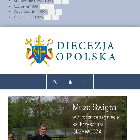
Skalowanie treści
100
%
Czcionka
100
%
Wysokość linii
100
%
Odstęp liter
100
%