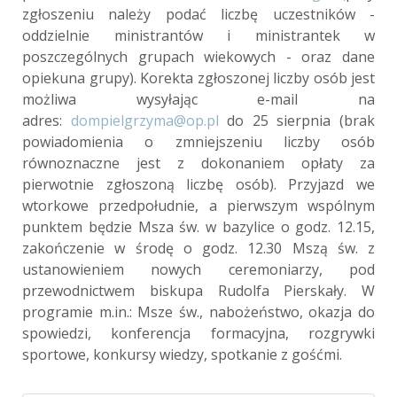
zgłoszeniu należy podać liczbę uczestników -
oddzielnie ministrantów i ministrantek w
poszczególnych grupach wiekowych - oraz dane
opiekuna grupy). Korekta zgłoszonej liczby osób jest
możliwa wysyłając e-mail na
adres:
dompielgrzyma@op.pl
do 25 sierpnia (brak
powiadomienia o zmniejszeniu liczby osób
równoznaczne jest z dokonaniem opłaty za
pierwotnie zgłoszoną liczbę osób). Przyjazd we
wtorkowe przedpołudnie, a pierwszym wspólnym
punktem będzie Msza św. w bazylice o godz. 12.15,
zakończenie w środę o godz. 12.30 Mszą św. z
ustanowieniem nowych ceremoniarzy, pod
przewodnictwem biskupa Rudolfa Pierskały. W
programie m.in.: Msze św., nabożeństwo, okazja do
spowiedzi, konferencja formacyjna, rozgrywki
sportowe, konkursy wiedzy, spotkanie z gośćmi.