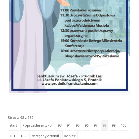
Strona 98 z 169
start
Poprzedni artykuł
93
94
95
96
97
98
99
100
101
102
Następny artykuł
koniec