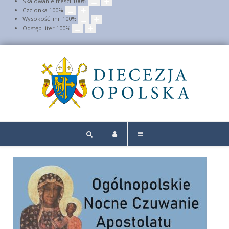
Skalowanie treści
100
%
Czcionka
100
%
Wysokość linii
100
%
Odstęp liter
100
%