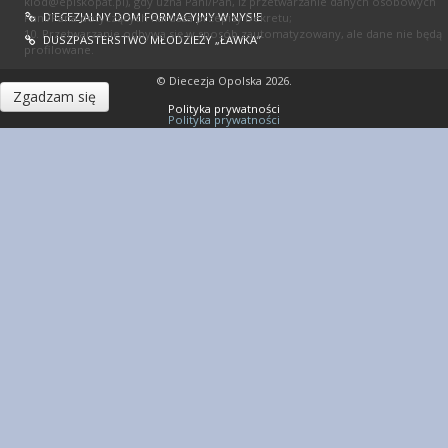
kiod@episkopat.pl
), gdy uzna Pani/Pan, iż przetwarzanie danych osobowych
DIECEZJALNY DOM FORMACYJNY W NYSIE
Pani/Pana dotyczących narusza przepisy Dekretu;
10. Przetwarzanie odbywa się w sposób zautomatyzowany, ale dane nie będą
DUSZPASTERSTWO MŁODZIEŻY „ŁAWKA”
profilowane.
© Diecezja Opolska 2026.
Zgadzam się
Polityka prywatności
Polityka prywatności