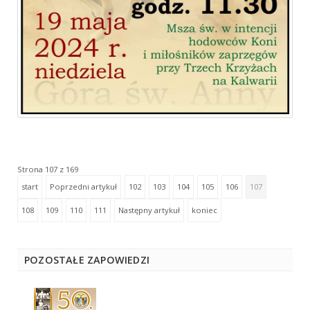
Strona 107 z 169
start
Poprzedni artykuł
102
103
104
105
106
107
108
109
110
111
Następny artykuł
koniec
POZOSTAŁE ZAPOWIEDZI