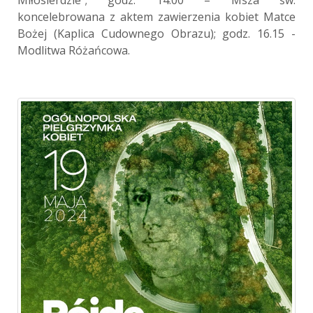
Miłosierdzie”; godz. 14.00 – Msza św.
koncelebrowana z aktem zawierzenia kobiet Matce
Bożej (Kaplica Cudownego Obrazu); godz. 16.15 -
Modlitwa Różańcowa.