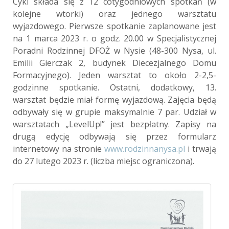
Cykl składa się z 12 cotygodniowych spotkań (w
kolejne wtorki) oraz jednego warsztatu
wyjazdowego. Pierwsze spotkanie zaplanowane jest
na 1 marca 2023 r. o godz. 20.00 w Specjalistycznej
Poradni Rodzinnej DFOŻ w Nysie (48-300 Nysa, ul.
Emilii Gierczak 2, budynek Diecezjalnego Domu
Formacyjnego). Jeden warsztat to około 2-2,5-
godzinne spotkanie. Ostatni, dodatkowy, 13.
warsztat będzie miał formę wyjazdową. Zajęcia będą
odbywały się w grupie maksymalnie 7 par. Udział w
warsztatach „LevelUp!” jest bezpłatny. Zapisy na
drugą edycję odbywają się przez formularz
internetowy na stronie
www.rodzinnanysa.pl
i trwają
do 27 lutego 2023 r. (liczba miejsc ograniczona).