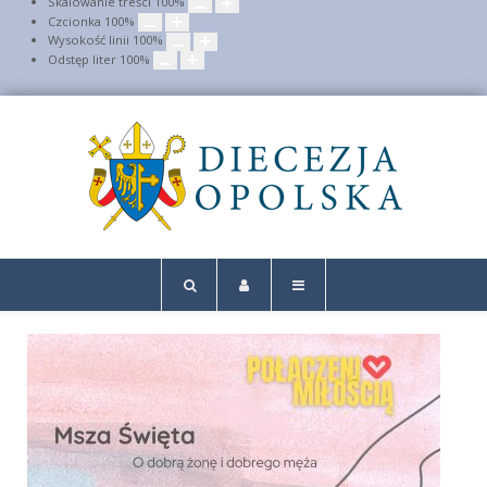
Skalowanie treści
100
%
Czcionka
100
%
Wysokość linii
100
%
Odstęp liter
100
%