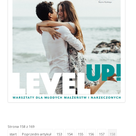
Strona 158 z 169
start
Poprzedni artykuł
153
154
155
156
157
158