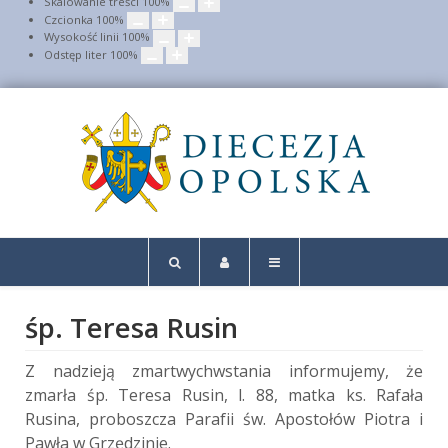
Skalowanie treści
100
%
Czcionka
100
%
Wysokość linii
100
%
Odstęp liter
100
%
śp. Teresa Rusin
Z nadzieją zmartwychwstania informujemy, że
zmarła śp. Teresa Rusin, l. 88, matka ks. Rafała
Rusina, proboszcza Parafii św. Apostołów Piotra i
Pawła w Grzędzinie.