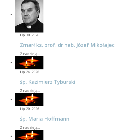
Lip 30, 2026
Zmarł ks. prof. dr hab. Józef Mikołajec
Z nadzieją…
Lip 24, 2026
śp. Kazimierz Tyburski
Z nadzieją…
Lip 20, 2026
śp. Maria Hoffmann
Z nadzieją…