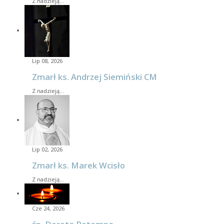
Z nadzieją…
Lip 08, 2026
Zmarł ks. Andrzej Siemiński CM
Z nadzieją…
Lip 02, 2026
Zmarł ks. Marek Wcisło
Z nadzieją…
Cze 24, 2026