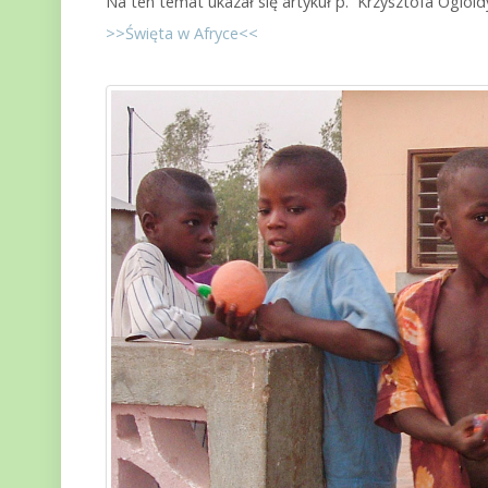
Na ten temat ukazał się artykuł p. Krzysztofa Ogiold
>>Święta w Afryce<<