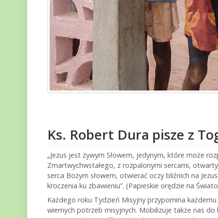
Ks. Robert Dura pisze z To
„Jezus jest żywym Słowem, jedynym, które może rozpal
Zmartwychwstałego, z rozpalonymi sercami, otwart
serca Bożym słowem, otwierać oczy bliźnich na Jezu
kroczenia ku zbawieniu”. (Papieskie orędzie na Świat
Każdego roku Tydzień Misyjny przypomina każdemu z 
wiernych potrzeb misyjnych. Mobilizuje także nas do