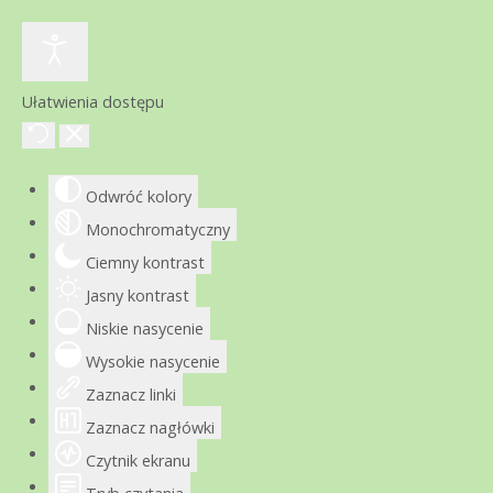
Ułatwienia dostępu
Odwróć kolory
Monochromatyczny
Ciemny kontrast
Jasny kontrast
Niskie nasycenie
Wysokie nasycenie
Zaznacz linki
Zaznacz nagłówki
Czytnik ekranu