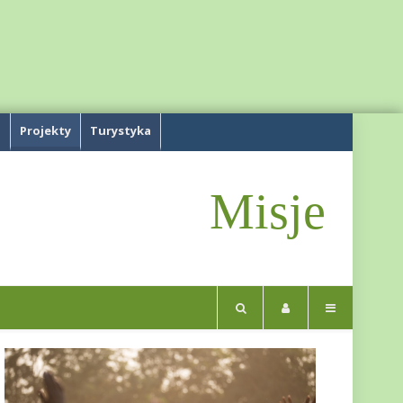
a
Projekty
Turystyka
Misje