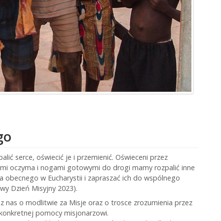
go
ić serce, oświecić je i przemienić. Oświeceni przez
ymi oczyma i nogami gotowymi do drogi mamy rozpalić inne
sa obecnego w Eucharystii i zapraszać ich do wspólnego
owy Dzień Misyjny 2023).
nas o modlitwie za Misje oraz o trosce zrozumienia przez
 konkretnej pomocy misjonarzowi.