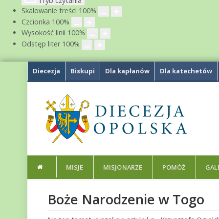
Tryb czytania
Skalowanie treści
100
%
Czcionka
100
%
Wysokość linii
100
%
Odstęp liter
100
%
Diecezja
Biskupi
Dla kapłanów
Dla katechetów
MISJE
MISJONARZE
POMÓŻ
GAL
Boże Narodzenie w Togo