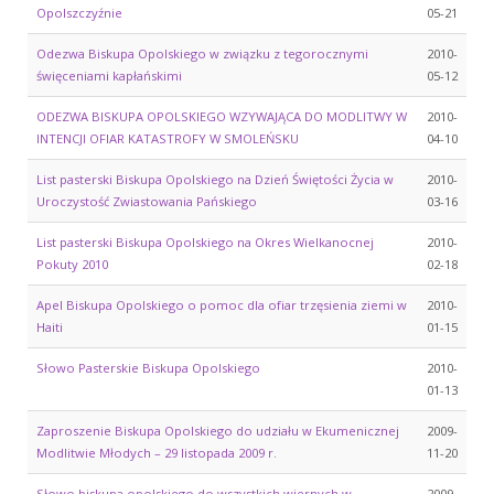
Opolszczyźnie
05-21
Odezwa Biskupa Opolskiego w związku z tegorocznymi
2010-
święceniami kapłańskimi
05-12
ODEZWA BISKUPA OPOLSKIEGO WZYWAJĄCA DO MODLITWY W
2010-
INTENCJI OFIAR KATASTROFY W SMOLEŃSKU
04-10
List pasterski Biskupa Opolskiego na Dzień Świętości Życia w
2010-
Uroczystość Zwiastowania Pańskiego
03-16
List pasterski Biskupa Opolskiego na Okres Wielkanocnej
2010-
Pokuty 2010
02-18
Apel Biskupa Opolskiego o pomoc dla ofiar trzęsienia ziemi w
2010-
Haiti
01-15
Słowo Pasterskie Biskupa Opolskiego
2010-
01-13
Zaproszenie Biskupa Opolskiego do udziału w Ekumenicznej
2009-
Modlitwie Młodych – 29 listopada 2009 r.
11-20
Słowo biskupa opolskiego do wszystkich wiernych w
2009-