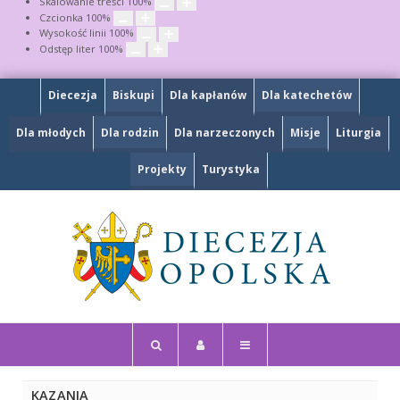
Skalowanie treści
100
%
Czcionka
100
%
Wysokość linii
100
%
Odstęp liter
100
%
Diecezja
Biskupi
Dla kapłanów
Dla katechetów
Dla młodych
Dla rodzin
Dla narzeczonych
Misje
Liturgia
Projekty
Turystyka
KAZANIA