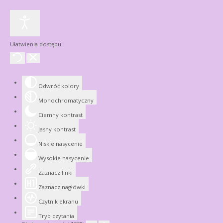
Ułatwienia dostępu
Odwróć kolory
Monochromatyczny
Ciemny kontrast
Jasny kontrast
Niskie nasycenie
Wysokie nasycenie
Zaznacz linki
Zaznacz nagłówki
Czytnik ekranu
Tryb czytania