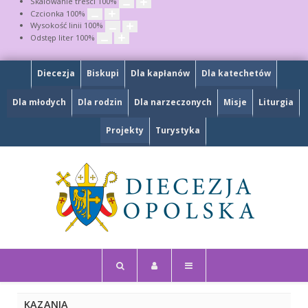
Skalowanie treści
100
%
Czcionka
100
%
Wysokość linii
100
%
Odstęp liter
100
%
Diecezja
Biskupi
Dla kapłanów
Dla katechetów
Dla młodych
Dla rodzin
Dla narzeczonych
Misje
Liturgia
Projekty
Turystyka
KAZANIA