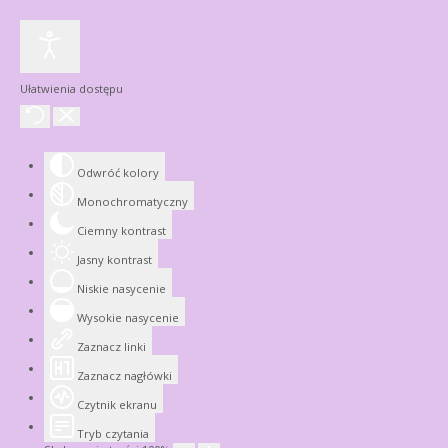
Ułatwienia dostępu
Odwróć kolory
Monochromatyczny
Ciemny kontrast
Jasny kontrast
Niskie nasycenie
Wysokie nasycenie
Zaznacz linki
Zaznacz nagłówki
Czytnik ekranu
Tryb czytania