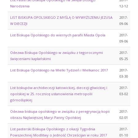
Narodzenia
12-12
LIST BISKUPA OPOLSKIEGO Z MYŚLĄ O WYWYŻSZENIU JEZUSA
2017-
W DIECEZJI
09-06
List Biskupa Opolskiego do wiernych parafii Miasta Opola
2017-
09-06
Odezwa Biskupa Opolskiego w związku z tegorocznymi
2017-
święceniami kapłańskimi
05-25
List Biskupa Opolskiego na Wielki Tydzień i Wielkanoc 2017
2017-
03-30
List biskupów archidiecezji katowickiej, diecezji gliwickiej i
2017-
opolskiej w 25. rocznicę ustanowienia metropolii
03-02
górnośląskiej
Odezwa biskupa opolskiego w związku z peregrynacją kopii
2017-
obrazu Najświętszej Maryi Panny Opolskiej
02-01
List pasterski Biskupa Opolskiego z okazji Tygodnia
2017-
Powszechnej Modlitwy o Jedność Chrześcijan w roku 2017
01-10