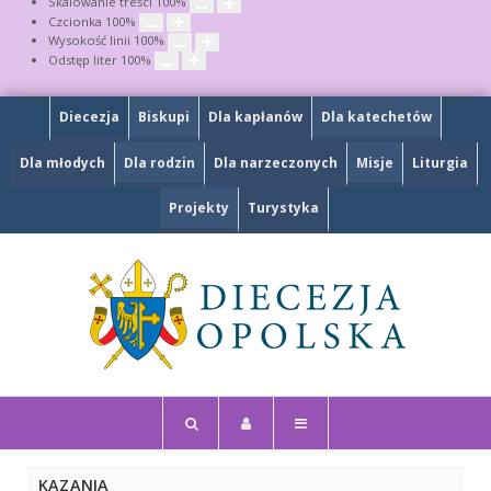
Skalowanie treści
100
%
Czcionka
100
%
Wysokość linii
100
%
Odstęp liter
100
%
Diecezja
Biskupi
Dla kapłanów
Dla katechetów
Dla młodych
Dla rodzin
Dla narzeczonych
Misje
Liturgia
Projekty
Turystyka
KAZANIA