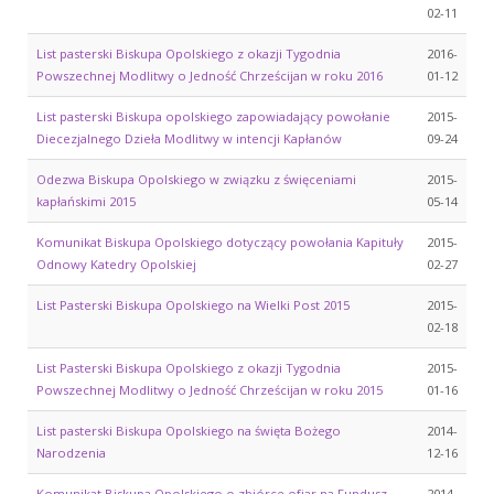
02-11
List pasterski Biskupa Opolskiego z okazji Tygodnia
2016-
Powszechnej Modlitwy o Jedność Chrześcijan w roku 2016
01-12
List pasterski Biskupa opolskiego zapowiadający powołanie
2015-
Diecezjalnego Dzieła Modlitwy w intencji Kapłanów
09-24
Odezwa Biskupa Opolskiego w związku z święceniami
2015-
kapłańskimi 2015
05-14
Komunikat Biskupa Opolskiego dotyczący powołania Kapituły
2015-
Odnowy Katedry Opolskiej
02-27
List Pasterski Biskupa Opolskiego na Wielki Post 2015
2015-
02-18
List Pasterski Biskupa Opolskiego z okazji Tygodnia
2015-
Powszechnej Modlitwy o Jedność Chrześcijan w roku 2015
01-16
List pasterski Biskupa Opolskiego na święta Bożego
2014-
Narodzenia
12-16
Komunikat Biskupa Opolskiego o zbiórce ofiar na Fundusz
2014-