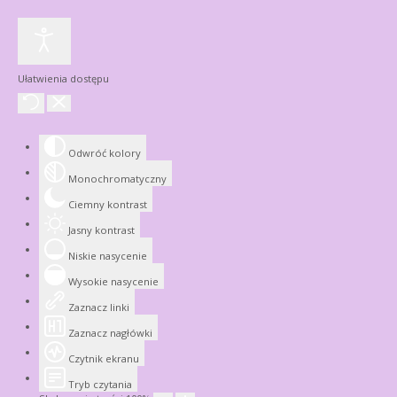
Ułatwienia dostępu
Odwróć kolory
Monochromatyczny
Ciemny kontrast
Jasny kontrast
Niskie nasycenie
Wysokie nasycenie
Zaznacz linki
Zaznacz nagłówki
Czytnik ekranu
Tryb czytania