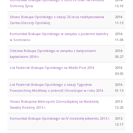
Ochrony Życia
12-10
Słowo Biskupa Opolskiego z okazji 25-lecia reaktywowania
2014-
Caritas Diecezji Opolskiej
11-13
Komunikat Biskupa Opolskiego w związku z pożarem katedry
2014-
w Sosnowcu
11-04
Odezwa Biskupa Opolskiego w związku z święceniami
2014-
kapłańskimi 2014 r.
05-27
List Pasterski Biskupa Opolskiego na Wielki Post 2014
2014-
03-05
List Pasterski Biskupa Opolskiego z okazji Tygodnia
2014-
Powszechnej Modlitwy o Jedność Chrześcijan w roku 2014
01-13
Słowo Biskupów Metropolii Górnośląskiej na Niedzielę
2013-
Świętej Rodziny 2013 r.
12-20
Komunikat Biskupa Opolskiego na IV niedzielę adwentu 2013 r.
2013-
12-17